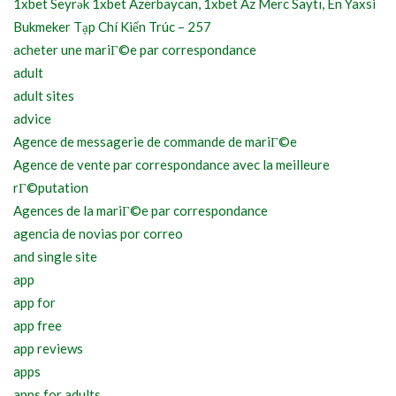
1xbet Seyrək 1xbet Azerbaycan, 1xbet Az Merc Saytı, En Yaxsi
Bukmeker Tạp Chí Kiến Trúc – 257
acheter une mariГ©e par correspondance
adult
adult sites
advice
Agence de messagerie de commande de mariГ©e
Agence de vente par correspondance avec la meilleure
rГ©putation
Agences de la mariГ©e par correspondance
agencia de novias por correo
and single site
app
app for
app free
app reviews
apps
apps for adults