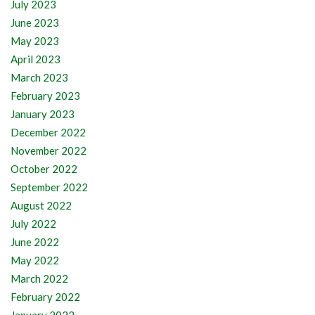
July 2023
June 2023
May 2023
April 2023
March 2023
February 2023
January 2023
December 2022
November 2022
October 2022
September 2022
August 2022
July 2022
June 2022
May 2022
March 2022
February 2022