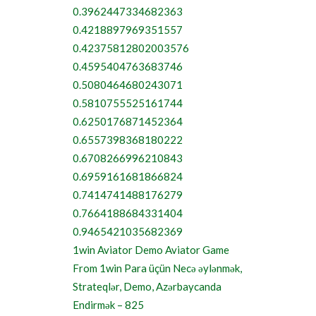
0.3962447334682363
0.4218897969351557
0.42375812802003576
0.4595404763683746
0.5080464680243071
0.5810755525161744
0.6250176871452364
0.6557398368180222
0.6708266996210843
0.6959161681866824
0.7414741488176279
0.7664188684331404
0.9465421035682369
1win Aviator Demo Aviator Game
From 1win Para üçün Necə əylənmək,
Strateqlər, Demo, Azərbaycanda
Endirmək – 825