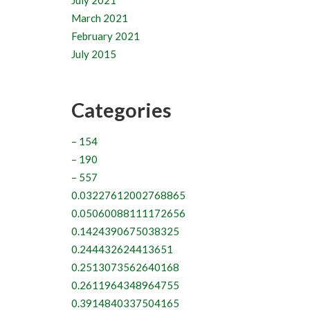
July 2021
March 2021
February 2021
July 2015
Categories
– 154
– 190
– 557
0.03227612002768865
0.05060088111172656
0.1424390675038325
0.244432624413651
0.2513073562640168
0.2611964348964755
0.3914840337504165