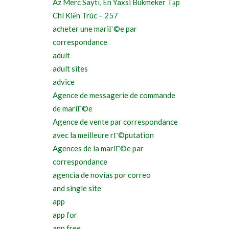
Az Merc Saytı, En Yaxsi Bukmeker Tạp
Chí Kiến Trúc – 257
acheter une mariГ©e par
correspondance
adult
adult sites
advice
Agence de messagerie de commande
de mariГ©e
Agence de vente par correspondance
avec la meilleure rГ©putation
Agences de la mariГ©e par
correspondance
agencia de novias por correo
and single site
app
app for
app free