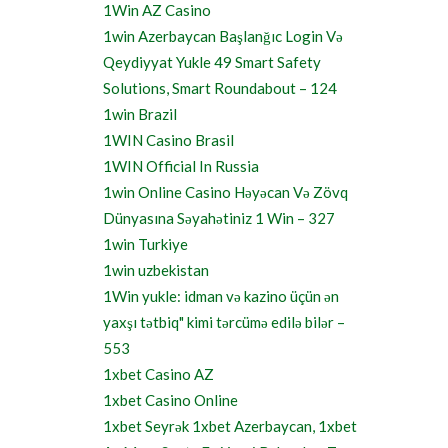
1Win AZ Casino
1win Azerbaycan Başlanğıc Login Və
Qeydiyyat Yukle 49 Smart Safety
Solutions, Smart Roundabout – 124
1win Brazil
1WIN Casino Brasil
1WIN Official In Russia
1win Online Casino Həyəcan Və Zövq
Dünyasına Səyahətiniz 1 Win – 327
1win Turkiye
1win uzbekistan
1Win yukle: idman və kazino üçün ən
yaxşı tətbiq" kimi tərcümə edilə bilər –
553
1xbet Casino AZ
1xbet Casino Online
1xbet Seyrək 1xbet Azerbaycan, 1xbet