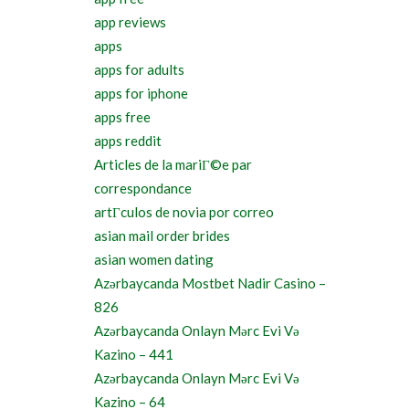
app reviews
apps
apps for adults
apps for iphone
apps free
apps reddit
Articles de la mariГ©e par
correspondance
artГ­culos de novia por correo
asian mail order brides
asian women dating
Azərbaycanda Mostbet Nadir Casino –
826
Azərbaycanda Onlayn Mərc Evi Və
Kazino – 441
Azərbaycanda Onlayn Mərc Evi Və
Kazino – 64