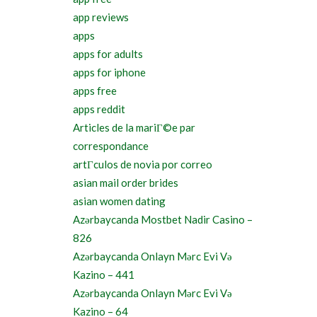
app reviews
apps
apps for adults
apps for iphone
apps free
apps reddit
Articles de la mariГ©e par
correspondance
artГ­culos de novia por correo
asian mail order brides
asian women dating
Azərbaycanda Mostbet Nadir Casino –
826
Azərbaycanda Onlayn Mərc Evi Və
Kazino – 441
Azərbaycanda Onlayn Mərc Evi Və
Kazino – 64