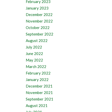
February 2023
January 2023
December 2022
November 2022
October 2022
September 2022
August 2022
July 2022
June 2022
May 2022
March 2022
February 2022
January 2022
December 2021
November 2021
September 2021
August 2021