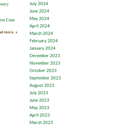
July 2024
ингу
June 2024
May 2024
sino Com
April 2024
ad more
March 2024
February 2024
January 2024
December 2023
November 2023
October 2023
September 2023
August 2023
July 2023
June 2023
May 2023
April 2023
March 2023