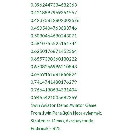
0.3962447334682363
0.4218897969351557
0.42375812802003576
0.4595404763683746
0.5080464680243071
0.5810755525161744
0.6250176871452364
0.6557398368180222
0.6708266996210843
0.6959161681866824
0.7414741488176279
0.7664188684331404
0.9465421035682369
1win Aviator Demo Aviator Game
From 1win Para üçün Necə əylənmək,
Strateqlər, Demo, Azərbaycanda
Endirmək – 825