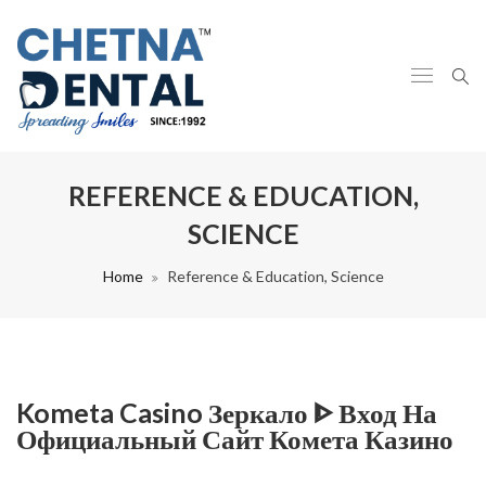
REFERENCE & EDUCATION,
SCIENCE
Home
Reference & Education, Science
Kometa Casino Зеркало ᐈ Вход На
Официальный Сайт Комета Казино