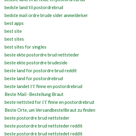
bedste land til postordrebrud
bedste mail ordre brude sider anmeldelser
best apps
best site
best sites
best sites for singles
beste ekte postordre brud nettsteder
beste ekte postordre brudeside
beste land for postordre brud reddit
beste land for postordrebrud
beste landet ГҐ finne en postordrebrud
Beste Mail -Bestellung Braut
beste nettsted for ГҐ finne en postordrebrud
Beste Orte, um Versandbestellbraut zu finden
beste postordre brud nettsteder
beste postordre brud nettsteder reddit
beste postordre brud nettstedet reddit