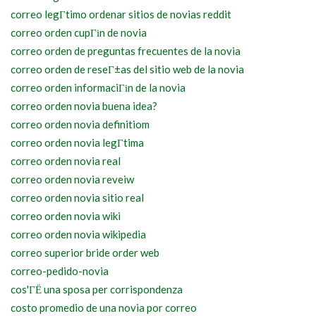
correo legГ­timo ordenar sitios de novias reddit
correo orden cupГіn de novia
correo orden de preguntas frecuentes de la novia
correo orden de reseГ±as del sitio web de la novia
correo orden informaciГіn de la novia
correo orden novia buena idea?
correo orden novia definitiom
correo orden novia legГ­tima
correo orden novia real
correo orden novia reveiw
correo orden novia sitio real
correo orden novia wiki
correo orden novia wikipedia
correo superior bride order web
correo-pedido-novia
cos'ГЁ una sposa per corrispondenza
costo promedio de una novia por correo