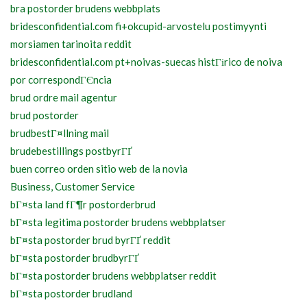
bra postorder brudens webbplats
bridesconfidential.com fi+okcupid-arvostelu postimyynti
morsiamen tarinoita reddit
bridesconfidential.com pt+noivas-suecas histГіrico de noiva
por correspondГЄncia
brud ordre mail agentur
brud postorder
brudbestГ¤llning mail
brudebestillings postbyrГҐ
buen correo orden sitio web de la novia
Business, Customer Service
bГ¤sta land fГ¶r postorderbrud
bГ¤sta legitima postorder brudens webbplatser
bГ¤sta postorder brud byrГҐ reddit
bГ¤sta postorder brudbyrГҐ
bГ¤sta postorder brudens webbplatser reddit
bГ¤sta postorder brudland