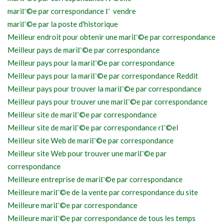
mariГ©e par correspondance Г vendre
mariГ©e par la poste d'historique
Meilleur endroit pour obtenir une mariГ©e par correspondance
Meilleur pays de mariГ©e par correspondance
Meilleur pays pour la mariГ©e par correspondance
Meilleur pays pour la mariГ©e par correspondance Reddit
Meilleur pays pour trouver la mariГ©e par correspondance
Meilleur pays pour trouver une mariГ©e par correspondance
Meilleur site de mariГ©e par correspondance
Meilleur site de mariГ©e par correspondance rГ©el
Meilleur site Web de mariГ©e par correspondance
Meilleur site Web pour trouver une mariГ©e par
correspondance
Meilleure entreprise de mariГ©e par correspondance
Meilleure mariГ©e de la vente par correspondance du site
Meilleure mariГ©e par correspondance
Meilleure mariГ©e par correspondance de tous les temps