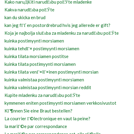
Kako naruДЌiti narudЕѕbu poЕЎte mladenke
Kakva narudЕѕba poЕЎte
kan du skicka en brud
kan jeg fГҐ en postordrebrud hvis jeg allerede er gift?
Koja je najbolja sluЕѕba za mladenku za narudЕѕbu poЕЎte
kuinka postimyynti morsiamen
kuinka tehdГ¤ postimyynti morsiamen
kuinka tilata morsiamen postitse
kuinka tilata postimyynti morsiamen
kuinka tilata venГ¤lГ¤inen postimyynti morsian
kuinka valmistaa postimyynti morsiamen
kuinka valmistaa postimyynti morsian reddit
Kupite mladenku za narudЕѕbu poЕЎte
kymmenen eniten postimyynti morsiamen verkkosivustot
KГ¶nnen Sie eine Braut bestellen?
La courrier Г©lectronique en vaut la peine?
la mariГ©e par correspondance