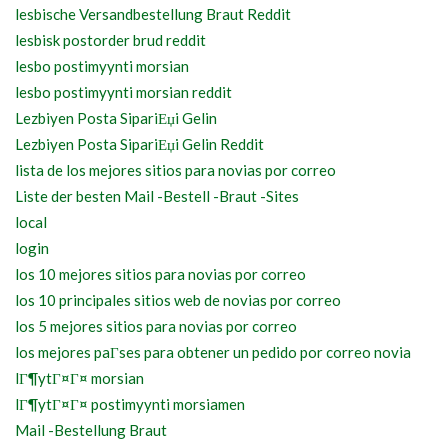
lesbische Versandbestellung Braut Reddit
lesbisk postorder brud reddit
lesbo postimyynti morsian
lesbo postimyynti morsian reddit
Lezbiyen Posta SipariЕџi Gelin
Lezbiyen Posta SipariЕџi Gelin Reddit
lista de los mejores sitios para novias por correo
Liste der besten Mail -Bestell -Braut -Sites
local
login
los 10 mejores sitios para novias por correo
los 10 principales sitios web de novias por correo
los 5 mejores sitios para novias por correo
los mejores paГ­ses para obtener un pedido por correo novia
lГ¶ytГ¤Г¤ morsian
lГ¶ytГ¤Г¤ postimyynti morsiamen
Mail -Bestellung Braut