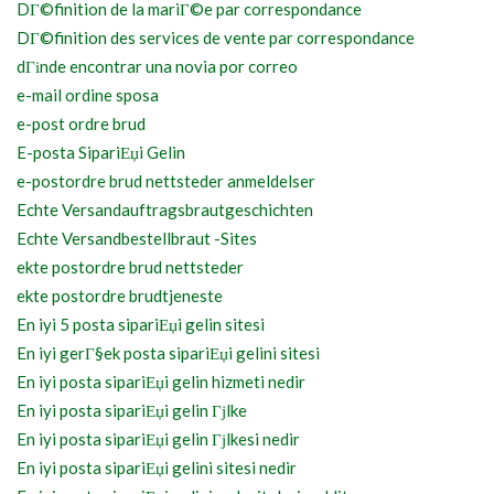
DГ©finition de la mariГ©e par correspondance
DГ©finition des services de vente par correspondance
dГіnde encontrar una novia por correo
e-mail ordine sposa
e-post ordre brud
E-posta SipariЕџi Gelin
e-postordre brud nettsteder anmeldelser
Echte Versandauftragsbrautgeschichten
Echte Versandbestellbraut -Sites
ekte postordre brud nettsteder
ekte postordre brudtjeneste
En iyi 5 posta sipariЕџi gelin sitesi
En iyi gerГ§ek posta sipariЕџi gelini sitesi
En iyi posta sipariЕџi gelin hizmeti nedir
En iyi posta sipariЕџi gelin Гјlke
En iyi posta sipariЕџi gelin Гјlkesi nedir
En iyi posta sipariЕџi gelini sitesi nedir