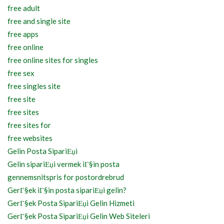
free adult
free and single site
free apps
free online
free online sites for singles
free sex
free singles site
free site
free sites
free sites for
free websites
Gelin Posta SipariЕџi
Gelin sipariЕџi vermek iГ§in posta
gennemsnitspris for postordrebrud
GerГ§ek iГ§in posta sipariЕџi gelin?
GerГ§ek Posta SipariЕџi Gelin Hizmeti
GerГ§ek Posta SipariЕџi Gelin Web Siteleri