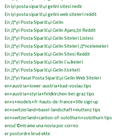
En iyi posta sipariЕџi gelini sitesi nedir
En iyi posta sipariЕџi gelini web siteleri reddit
En Д°yi Posta SipariЕџi Gelin
En Д°yi Posta SipariЕџi Gelin AjansД± Reddit
En Д°yi Posta SipariЕџi Gelin Siteleri Listesi
En Д°yi Posta SipariЕџi Gelin Siteleri Д°ncelemeleri
En Д°yi Posta SipariЕџi Gelin Sitesi Reddit
En Д°yi Posta SipariЕџi Gelin Гњlkeleri
En Д°yi Posta SipariЕџi Gelin Ећirketi
En Д°yi Yasal Posta SipariЕџi Gelin Web Siteleri
en+austria+lower-austria+bad-voslau tips
en+austria+styria+feldkirchen-bei-graz tips
en+s+models+fr-hauts-de-france+lille sign up
en+switzerland+basel-landschaft+muttenz tips
en+switzerland+canton-of-solothurn+solothurn tips
encuГ©ntrame una novia por correo
er postordre brud ekte