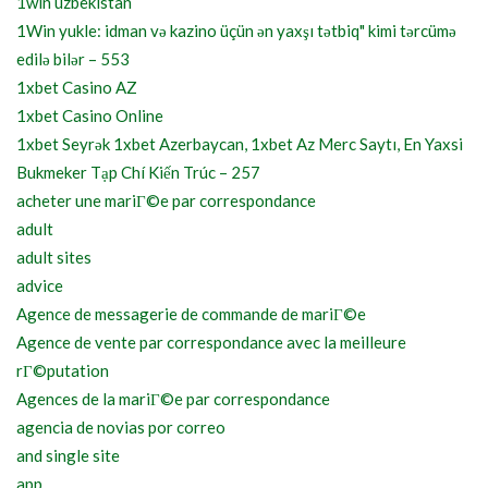
1win uzbekistan
1Win yukle: idman və kazino üçün ən yaxşı tətbiq" kimi tərcümə
edilə bilər – 553
1xbet Casino AZ
1xbet Casino Online
1xbet Seyrək 1xbet Azerbaycan, 1xbet Az Merc Saytı, En Yaxsi
Bukmeker Tạp Chí Kiến Trúc – 257
acheter une mariГ©e par correspondance
adult
adult sites
advice
Agence de messagerie de commande de mariГ©e
Agence de vente par correspondance avec la meilleure
rГ©putation
Agences de la mariГ©e par correspondance
agencia de novias por correo
and single site
app