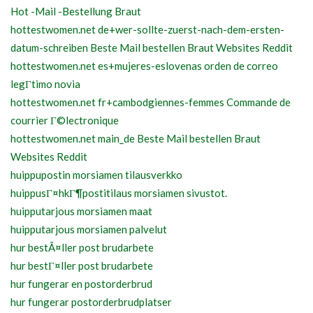
Hot -Mail -Bestellung Braut
hottestwomen.net de+wer-sollte-zuerst-nach-dem-ersten-
datum-schreiben Beste Mail bestellen Braut Websites Reddit
hottestwomen.net es+mujeres-eslovenas orden de correo
legГ­timo novia
hottestwomen.net fr+cambodgiennes-femmes Commande de
courrier Г©lectronique
hottestwomen.net main_de Beste Mail bestellen Braut
Websites Reddit
huippupostin morsiamen tilausverkko
huippusГ¤hkГ¶postitilaus morsiamen sivustot.
huipputarjous morsiamen maat
huipputarjous morsiamen palvelut
hur bestÃ¤ller post brudarbete
hur bestГ¤ller post brudarbete
hur fungerar en postorderbrud
hur fungerar postorderbrudplatser