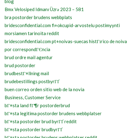
blog
Bmx Velosiped Idmanı Üzrə 2023 – 581
bra postorder brudens webbplats
bridesconfidential.com fi+okcupid-arvostelu postimyynti
morsiamen tarinoita reddit
bridesconfidential.com pt+noivas-suecas histГіrico de noiva
por correspondГЄncia
brud ordre mail agentur
brud postorder
brudbestГ¤llning mail
brudebestillings postbyrГҐ
buen correo orden sitio web de la novia
Business, Customer Service
bГ¤sta land fГ¶r postorderbrud
bГ¤sta legitima postorder brudens webbplatser
bГ¤sta postorder brud byrГҐ reddit
bГ¤sta postorder brudbyrГҐ
bГ¤sta postorder brudens webbplatser reddit