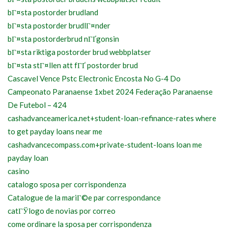
bГ¤sta postorder brudland
bГ¤sta postorder brudlГ¤nder
bГ¤sta postorderbrud nГҐgonsin
bГ¤sta riktiga postorder brud webbplatser
bГ¤sta stГ¤llen att fГҐ postorder brud
Cascavel Vence Pstc Electronic Encosta No G-4 Do
Campeonato Paranaense 1xbet 2024 Federação Paranaense
De Futebol – 424
cashadvanceamerica.net+student-loan-refinance-rates where
to get payday loans near me
cashadvancecompass.com+private-student-loans loan me
payday loan
casino
catalogo sposa per corrispondenza
Catalogue de la mariГ©e par correspondance
catГЎlogo de novias por correo
come ordinare la sposa per corrispondenza