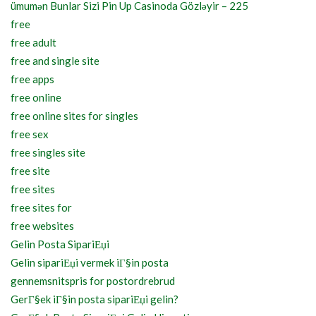
ümumən Bunlar Sizi Pin Up Casinoda Gözləyir – 225
free
free adult
free and single site
free apps
free online
free online sites for singles
free sex
free singles site
free site
free sites
free sites for
free websites
Gelin Posta SipariЕџi
Gelin sipariЕџi vermek iГ§in posta
gennemsnitspris for postordrebrud
GerГ§ek iГ§in posta sipariЕџi gelin?