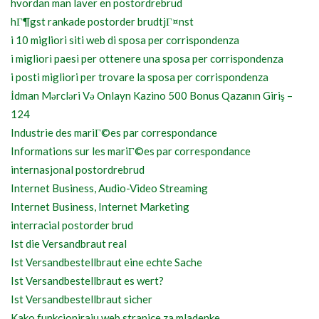
hvordan man laver en postordrebrud
hГ¶gst rankade postorder brudtjГ¤nst
i 10 migliori siti web di sposa per corrispondenza
i migliori paesi per ottenere una sposa per corrispondenza
i posti migliori per trovare la sposa per corrispondenza
İdman Mərcləri Və Onlayn Kazino 500 Bonus Qazanın Giriş –
124
Industrie des mariГ©es par correspondance
Informations sur les mariГ©es par correspondance
internasjonal postordrebrud
Internet Business, Audio-Video Streaming
Internet Business, Internet Marketing
interracial postorder brud
Ist die Versandbraut real
Ist Versandbestellbraut eine echte Sache
Ist Versandbestellbraut es wert?
Ist Versandbestellbraut sicher
Kako funkcioniraju web stranice za mladenke