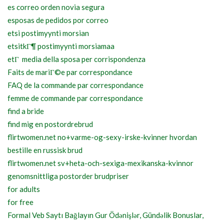
es correo orden novia segura
esposas de pedidos por correo
etsi postimyynti morsian
etsitkГ¶ postimyynti morsiamaa
etГ media della sposa per corrispondenza
Faits de mariГ©e par correspondance
FAQ de la commande par correspondance
femme de commande par correspondance
find a bride
find mig en postordrebrud
flirtwomen.net no+varme-og-sexy-irske-kvinner hvordan
bestille en russisk brud
flirtwomen.net sv+heta-och-sexiga-mexikanska-kvinnor
genomsnittliga postorder brudpriser
for adults
for free
Formal Veb Saytı Bağlayın️ Gur Ödənişlər, Gündəlik Bonuslar,