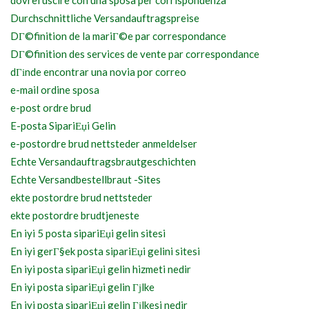
dovrei uscire con una sposa per corrispondenza
Durchschnittliche Versandauftragspreise
DГ©finition de la mariГ©e par correspondance
DГ©finition des services de vente par correspondance
dГіnde encontrar una novia por correo
e-mail ordine sposa
e-post ordre brud
E-posta SipariЕџi Gelin
e-postordre brud nettsteder anmeldelser
Echte Versandauftragsbrautgeschichten
Echte Versandbestellbraut -Sites
ekte postordre brud nettsteder
ekte postordre brudtjeneste
En iyi 5 posta sipariЕџi gelin sitesi
En iyi gerГ§ek posta sipariЕџi gelini sitesi
En iyi posta sipariЕџi gelin hizmeti nedir
En iyi posta sipariЕџi gelin Гјlke
En iyi posta sipariЕџi gelin Гјlkesi nedir