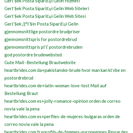
GerГ§ek Posta SipariЕџi Gelin Hizmeti
GerГ§ek Posta SipariЕџi Gelin Web Siteleri
GerГ§ek Posta SipariЕџi Gelin Web Sitesi
GerГ§ek Д°Г§in Posta SipariЕџi Gelin
gjennomsnittlige postordre brudpriser
gjennomsnittspris for postordrebrud
gjennomsnittspris pГҐ postordrebruden
god postordre brudewebsted
Gute Mail -Bestellung Brautwebsite
heartbrides.com da+pakistanske-brude hvor man kan kГёbe en
postordrebrud
heartbrides.com de+latin-woman-love-test Mail auf
Bestellung Braut
heartbrides.com es+jolly-romance-opinion orden de correo
novia vale la pena
heartbrides.com es+perfiles-de-mujeres-bulgaras orden de
correo novia vale la pena
heartbrides.com fr+profils-de-femmes-europeennes Revue des