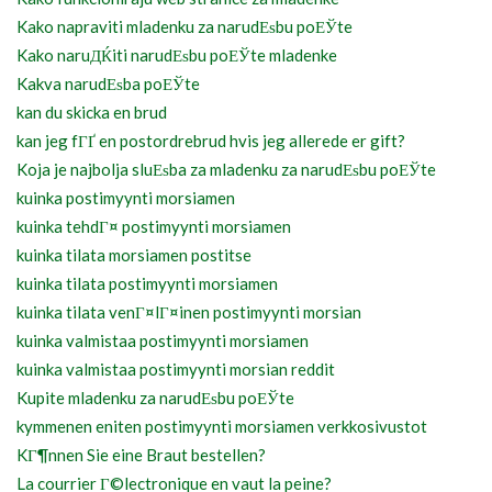
Kako napraviti mladenku za narudЕѕbu poЕЎte
Kako naruДЌiti narudЕѕbu poЕЎte mladenke
Kakva narudЕѕba poЕЎte
kan du skicka en brud
kan jeg fГҐ en postordrebrud hvis jeg allerede er gift?
Koja je najbolja sluЕѕba za mladenku za narudЕѕbu poЕЎte
kuinka postimyynti morsiamen
kuinka tehdГ¤ postimyynti morsiamen
kuinka tilata morsiamen postitse
kuinka tilata postimyynti morsiamen
kuinka tilata venГ¤lГ¤inen postimyynti morsian
kuinka valmistaa postimyynti morsiamen
kuinka valmistaa postimyynti morsian reddit
Kupite mladenku za narudЕѕbu poЕЎte
kymmenen eniten postimyynti morsiamen verkkosivustot
KГ¶nnen Sie eine Braut bestellen?
La courrier Г©lectronique en vaut la peine?