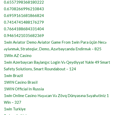
0.6557398368180222
0.6708266996210843
0.6959161681866824
0.7414741488176279
0.7664188684331404
0.9465421035682369
1win Aviator Demo Aviator Game From 1win Para üçün Necə
əylənmək, Strateqlər, Demo, Azərbaycanda Endirmək – 825
1Win AZ Casino
1win Azerbaycan Başlanğıc Login Və Qeydiyyat Yukle 49 Smart
Safety Solutions, Smart Roundabout – 124
1win Brazil
1WIN Casino Brasil
1WIN Official In Russia
1win Online Casino Həyəcan Və Zövq Dünyasına Səyahətiniz 1
Win – 327
1win Turkiye