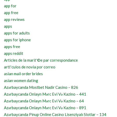
app for
app free
app reviews
apps
apps for adults
apps for iphone
apps free
apps reddit
Articles de la mariГ©e par correspondance
artГ­culos de novia por correo
asian mail order brides
asian women dating
Azərbaycanda Mostbet Nadir Casino – 826
Azərbaycanda Onlayn Mərc Evi Və Kazino – 441
Azərbaycanda Onlayn Mərc Evi Və Kazino – 64
Azərbaycanda Onlayn Mərc Evi Və Kazino – 891
Azərbaycanda Pinup Online Casino Lisenziyalı Slotlar – 134