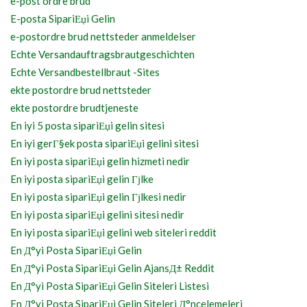
e-post ordre brud
E-posta SipariЕџi Gelin
e-postordre brud nettsteder anmeldelser
Echte Versandauftragsbrautgeschichten
Echte Versandbestellbraut -Sites
ekte postordre brud nettsteder
ekte postordre brudtjeneste
En iyi 5 posta sipariЕџi gelin sitesi
En iyi gerГ§ek posta sipariЕџi gelini sitesi
En iyi posta sipariЕџi gelin hizmeti nedir
En iyi posta sipariЕџi gelin Гјlke
En iyi posta sipariЕџi gelin Гјlkesi nedir
En iyi posta sipariЕџi gelini sitesi nedir
En iyi posta sipariЕџi gelini web siteleri reddit
En Д°yi Posta SipariЕџi Gelin
En Д°yi Posta SipariЕџi Gelin AjansД± Reddit
En Д°yi Posta SipariЕџi Gelin Siteleri Listesi
En Д°yi Posta SipariЕџi Gelin Siteleri Д°ncelemeleri