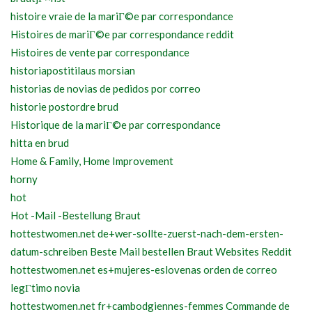
histoire vraie de la mariГ©e par correspondance
Histoires de mariГ©e par correspondance reddit
Histoires de vente par correspondance
historiapostitilaus morsian
historias de novias de pedidos por correo
historie postordre brud
Historique de la mariГ©e par correspondance
hitta en brud
Home & Family, Home Improvement
horny
hot
Hot -Mail -Bestellung Braut
hottestwomen.net de+wer-sollte-zuerst-nach-dem-ersten-
datum-schreiben Beste Mail bestellen Braut Websites Reddit
hottestwomen.net es+mujeres-eslovenas orden de correo
legГ­timo novia
hottestwomen.net fr+cambodgiennes-femmes Commande de