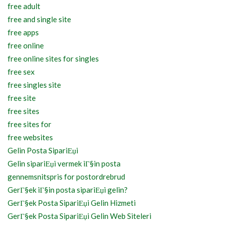
free adult
free and single site
free apps
free online
free online sites for singles
free sex
free singles site
free site
free sites
free sites for
free websites
Gelin Posta SipariЕџi
Gelin sipariЕџi vermek iГ§in posta
gennemsnitspris for postordrebrud
GerГ§ek iГ§in posta sipariЕџi gelin?
GerГ§ek Posta SipariЕџi Gelin Hizmeti
GerГ§ek Posta SipariЕџi Gelin Web Siteleri