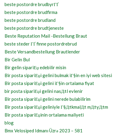
beste postordre brudbyrГҐ
beste postordre brudfirma
beste postordre brudland
beste postordre brudtjeneste
Beste Reputation Mail -Bestellung Braut
beste steder ГҐ finne postordrebrud
Beste Versandbestellung Brautlender
Bir Gelin Bul
Bir gelin sipariЕџ edebilir misin
Bir posta sipariЕџi gelini bulmak iГ§in en iyi web sitesi
Bir posta sipariЕџi gelini iГ§in ortalama fiyat
bir posta sipariЕџi gelini nasД±l evlenir
Bir posta sipariЕџi gelini nerede bulabilirim
Bir posta sipariЕџi geliniyle Г§Д±kmalД± mД±yД±m
Bir posta sipariЕџinin ortalama maliyeti
blog
Bmx Velosiped Idmanı Üzrə 2023 – 581