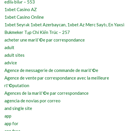
edilə bilər – 553
1xbet Casino AZ
1xbet Casino Online
1xbet Seyrək 1xbet Azerbaycan, 1xbet Az Merc Saytı, En Yaxsi
Bukmeker Tạp Chí Kiến Trúc – 257
acheter une mariГ©e par correspondance
adult
adult sites
advice
Agence de messagerie de commande de mariГ©e
Agence de vente par correspondance avec la meilleure
rГ©putation
Agences de la mariГ©e par correspondance
agencia de novias por correo
and single site
app
app for