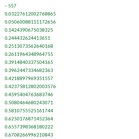
– 557
0.03227612002768865
0.05060088111172656
0.1424390675038325
0.244432624413651
0.2513073562640168
0.2611964348964755
0.3914840337504165
0.3962447334682363
0.4218897969351557
0.42375812802003576
0.4595404763683746
0.5080464680243071
0.5810755525161744
0.6250176871452364
0.6557398368180222
0.6708266996210843