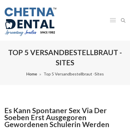
TOP 5 VERSANDBESTELLBRAUT -
SITES
Home
Top 5 Versandbestellbraut -Sites
Es Kann Spontaner Sex Via Der
Soeben Erst Ausgegoren
Gewordenen Schulerin Werden