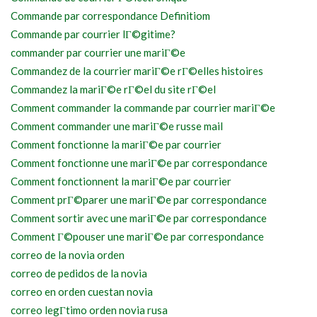
Commande par correspondance Definitiom
Commande par courrier lГ©gitime?
commander par courrier une mariГ©e
Commandez de la courrier mariГ©e rГ©elles histoires
Commandez la mariГ©e rГ©el du site rГ©el
Comment commander la commande par courrier mariГ©e
Comment commander une mariГ©e russe mail
Comment fonctionne la mariГ©e par courrier
Comment fonctionne une mariГ©e par correspondance
Comment fonctionnent la mariГ©e par courrier
Comment prГ©parer une mariГ©e par correspondance
Comment sortir avec une mariГ©e par correspondance
Comment Г©pouser une mariГ©e par correspondance
correo de la novia orden
correo de pedidos de la novia
correo en orden cuestan novia
correo legГ­timo orden novia rusa