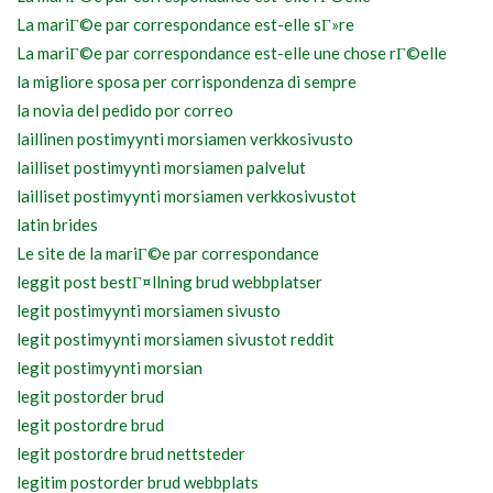
La mariГ©e par correspondance est-elle sГ»re
La mariГ©e par correspondance est-elle une chose rГ©elle
la migliore sposa per corrispondenza di sempre
la novia del pedido por correo
laillinen postimyynti morsiamen verkkosivusto
lailliset postimyynti morsiamen palvelut
lailliset postimyynti morsiamen verkkosivustot
latin brides
Le site de la mariГ©e par correspondance
leggit post bestГ¤llning brud webbplatser
legit postimyynti morsiamen sivusto
legit postimyynti morsiamen sivustot reddit
legit postimyynti morsian
legit postorder brud
legit postordre brud
legit postordre brud nettsteder
legitim postorder brud webbplats