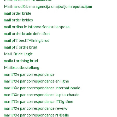
Mail narudЕѕbena agencija s najboljom reputacijom
mail order bride
mail order brides
mail ordina le informazioni sulla sposa
mail ordre brude definition
mail pГҐ bestГ¤llning brud
mail pГҐ ordre brud
Mail. Bride Legit
maila i ordning brud
Mailbrautbestellung
mariГ©e par correspondance
mariГ©e par correspondance en ligne
mariГ©e par correspondance internationale
mariГ©e par correspondance la plus chaude
mariГ©e par correspondance lГ©gitime
mariГ©e par correspondance reveiw
mariГ©e par correspondance rГ©elle