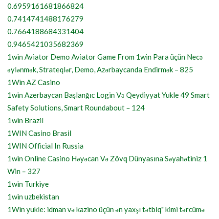
0.6959161681866824
0.7414741488176279
0.7664188684331404
0.9465421035682369
1win Aviator Demo Aviator Game From 1win Para üçün Necə
əylənmək, Strateqlər, Demo, Azərbaycanda Endirmək – 825
1Win AZ Casino
1win Azerbaycan Başlanğıc Login Və Qeydiyyat Yukle 49 Smart
Safety Solutions, Smart Roundabout – 124
1win Brazil
1WIN Casino Brasil
1WIN Official In Russia
1win Online Casino Həyəcan Və Zövq Dünyasına Səyahətiniz 1
Win – 327
1win Turkiye
1win uzbekistan
1Win yukle: idman və kazino üçün ən yaxşı tətbiq" kimi tərcümə