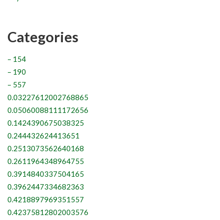
Categories
– 154
– 190
– 557
0.03227612002768865
0.05060088111172656
0.1424390675038325
0.244432624413651
0.2513073562640168
0.2611964348964755
0.3914840337504165
0.3962447334682363
0.4218897969351557
0.42375812802003576