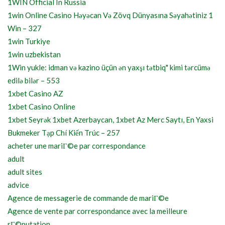
1WIN Official In Russia
1win Online Casino Həyəcan Və Zövq Dünyasına Səyahətiniz 1
Win – 327
1win Turkiye
1win uzbekistan
1Win yukle: idman və kazino üçün ən yaxşı tətbiq" kimi tərcümə
edilə bilər – 553
1xbet Casino AZ
1xbet Casino Online
1xbet Seyrək 1xbet Azerbaycan, 1xbet Az Merc Saytı, En Yaxsi
Bukmeker Tạp Chí Kiến Trúc – 257
acheter une mariГ©e par correspondance
adult
adult sites
advice
Agence de messagerie de commande de mariГ©e
Agence de vente par correspondance avec la meilleure
rГ©putation