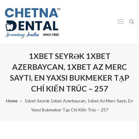
1XBET SEYRƏK 1XBET
AZERBAYCAN, 1XBET AZ MERC
SAYTI, EN YAXSI BUKMEKER TẠP
CHÍ KIẾN TRÚC – 257
Home
1xbet Seyrək 1xbet Azerbaycan, 1xbet Az Merc Saytı, En
Yaxsi Bukmeker Tạp Chí Kiến Trúc – 257