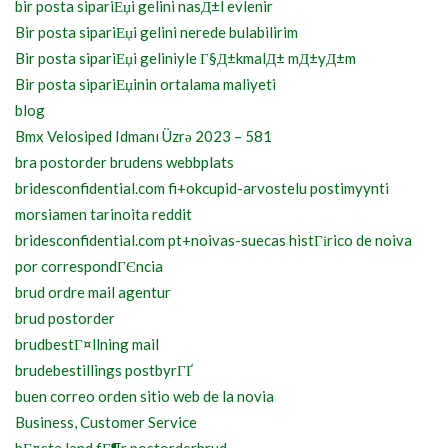
bir posta sipariЕџi gelini nasД±l evlenir
Bir posta sipariЕџi gelini nerede bulabilirim
Bir posta sipariЕџi geliniyle Г§Д±kmalД± mД±yД±m
Bir posta sipariЕџinin ortalama maliyeti
blog
Bmx Velosiped Idmanı Üzrə 2023 – 581
bra postorder brudens webbplats
bridesconfidential.com fi+okcupid-arvostelu postimyynti
morsiamen tarinoita reddit
bridesconfidential.com pt+noivas-suecas histГіrico de noiva
por correspondГЄncia
brud ordre mail agentur
brud postorder
brudbestГ¤llning mail
brudebestillings postbyrГҐ
buen correo orden sitio web de la novia
Business, Customer Service