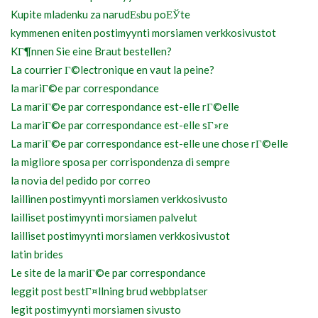
Kupite mladenku za narudЕѕbu poЕЎte
kymmenen eniten postimyynti morsiamen verkkosivustot
KГ¶nnen Sie eine Braut bestellen?
La courrier Г©lectronique en vaut la peine?
la mariГ©e par correspondance
La mariГ©e par correspondance est-elle rГ©elle
La mariГ©e par correspondance est-elle sГ»re
La mariГ©e par correspondance est-elle une chose rГ©elle
la migliore sposa per corrispondenza di sempre
la novia del pedido por correo
laillinen postimyynti morsiamen verkkosivusto
lailliset postimyynti morsiamen palvelut
lailliset postimyynti morsiamen verkkosivustot
latin brides
Le site de la mariГ©e par correspondance
leggit post bestГ¤llning brud webbplatser
legit postimyynti morsiamen sivusto