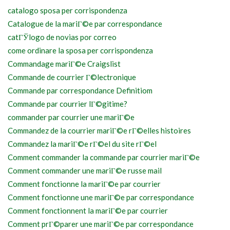
catalogo sposa per corrispondenza
Catalogue de la mariГ©e par correspondance
catГЎlogo de novias por correo
come ordinare la sposa per corrispondenza
Commandage mariГ©e Craigslist
Commande de courrier Г©lectronique
Commande par correspondance Definitiom
Commande par courrier lГ©gitime?
commander par courrier une mariГ©e
Commandez de la courrier mariГ©e rГ©elles histoires
Commandez la mariГ©e rГ©el du site rГ©el
Comment commander la commande par courrier mariГ©e
Comment commander une mariГ©e russe mail
Comment fonctionne la mariГ©e par courrier
Comment fonctionne une mariГ©e par correspondance
Comment fonctionnent la mariГ©e par courrier
Comment prГ©parer une mariГ©e par correspondance