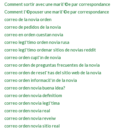
Comment sortir avec une mariГ©e par correspondance
Comment Г©pouser une mariГ©e par correspondance
correo de la novia orden
correo de pedidos de la novia
correo en orden cuestan novia
correo legГ­timo orden novia rusa
correo legГ­timo ordenar sitios de novias reddit
correo orden cupГіn de novia
correo orden de preguntas frecuentes de la novia
correo orden de reseГ±as del sitio web de la novia
correo orden informaciГіn de la novia
correo orden novia buena idea?
correo orden novia definitiom
correo orden novia legГ­tima
correo orden novia real
correo orden novia reveiw
correo orden novia sitio real