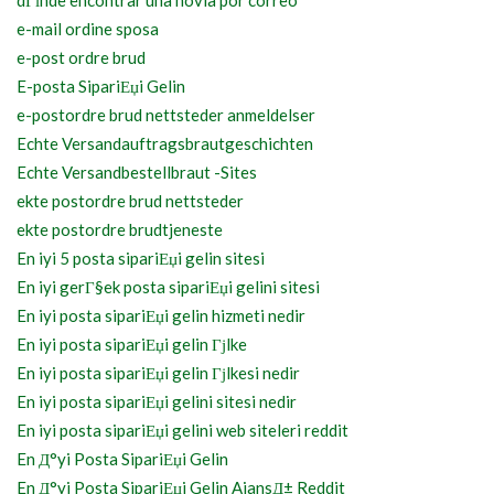
dГіnde encontrar una novia por correo
e-mail ordine sposa
e-post ordre brud
E-posta SipariЕџi Gelin
e-postordre brud nettsteder anmeldelser
Echte Versandauftragsbrautgeschichten
Echte Versandbestellbraut -Sites
ekte postordre brud nettsteder
ekte postordre brudtjeneste
En iyi 5 posta sipariЕџi gelin sitesi
En iyi gerГ§ek posta sipariЕџi gelini sitesi
En iyi posta sipariЕџi gelin hizmeti nedir
En iyi posta sipariЕџi gelin Гјlke
En iyi posta sipariЕџi gelin Гјlkesi nedir
En iyi posta sipariЕџi gelini sitesi nedir
En iyi posta sipariЕџi gelini web siteleri reddit
En Д°yi Posta SipariЕџi Gelin
En Д°yi Posta SipariЕџi Gelin AjansД± Reddit