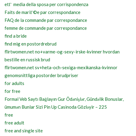
etГ media della sposa per corrispondenza
Faits de mariГ©e par correspondance
FAQ de la commande par correspondance
femme de commande par correspondance
find a bride
find mig en postordrebrud
flirtwomen.net no+varme-og-sexy-irske-kvinner hvordan
bestille en russisk brud
flirtwomen.net sv+heta-och-sexiga-mexikanska-kvinnor
genomsnittliga postorder brudpriser
for adults
for free
Formal Veb Saytı Bağlayın️ Gur Ödənişlər, Gündəlik Bonuslar,
ümumən Bunlar Sizi Pin Up Casinoda Gözləyir – 225
free
free adult
free and single site