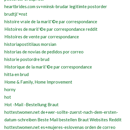
heartbrides.com sv+minsk-brudar legitimte postorder
brudtjГ¤nst
histoire vraie de la mariГ©e par correspondance
Histoires de mariГ©e par correspondance reddit
Histoires de vente par correspondance
historiapostitilaus morsian
historias de novias de pedidos por correo
historie postordre brud
Historique de la mariГ©e par correspondance
hitta en brud
Home & Family, Home Improvement
horny
hot
Hot -Mail -Bestellung Braut
hottestwomen.net de+wer-sollte-zuerst-nach-dem-ersten-
datum-schreiben Beste Mail bestellen Braut Websites Reddit
hottestwomen.net es+mujeres-eslovenas orden de correo