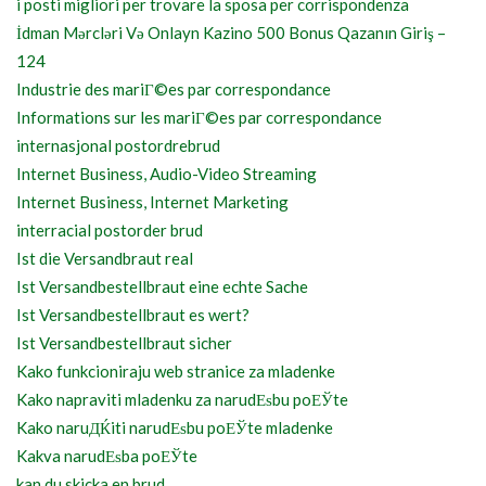
i posti migliori per trovare la sposa per corrispondenza
İdman Mərcləri Və Onlayn Kazino 500 Bonus Qazanın Giriş –
124
Industrie des mariГ©es par correspondance
Informations sur les mariГ©es par correspondance
internasjonal postordrebrud
Internet Business, Audio-Video Streaming
Internet Business, Internet Marketing
interracial postorder brud
Ist die Versandbraut real
Ist Versandbestellbraut eine echte Sache
Ist Versandbestellbraut es wert?
Ist Versandbestellbraut sicher
Kako funkcioniraju web stranice za mladenke
Kako napraviti mladenku za narudЕѕbu poЕЎte
Kako naruДЌiti narudЕѕbu poЕЎte mladenke
Kakva narudЕѕba poЕЎte
kan du skicka en brud