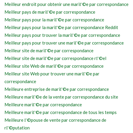
Meilleur endroit pour obtenir une mariГ©e par correspondance
Meilleur pays de mariГ©e par correspondance
Meilleur pays pour la mariГ©e par correspondance
Meilleur pays pour la mariГ©e par correspondance Reddit
Meilleur pays pour trouver la mariГ©e par correspondance
Meilleur pays pour trouver une mariГ©e par correspondance
Meilleur site de mariГ©e par correspondance
Meilleur site de mariГ©e par correspondance rГ©el
Meilleur site Web de mariГ©e par correspondance
Meilleur site Web pour trouver une mariГ©e par
correspondance
Meilleure entreprise de mariГ©e par correspondance
Meilleure mariГ©e de la vente par correspondance du site
Meilleure mariГ©e par correspondance
Meilleure mariГ©e par correspondance de tous les temps
Meilleure Г©pouse de vente par correspondance de
rГ©putation