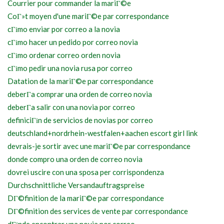
Courrier pour commander la mariГ©e
CoГ»t moyen d'une mariГ©e par correspondance
cГіmo enviar por correo a la novia
cГіmo hacer un pedido por correo novia
cГіmo ordenar correo orden novia
cГіmo pedir una novia rusa por correo
Datation de la mariГ©e par correspondance
deberГ­a comprar una orden de correo novia
deberГ­a salir con una novia por correo
definiciГіn de servicios de novias por correo
deutschland+nordrhein-westfalen+aachen escort girl link
devrais-je sortir avec une mariГ©e par correspondance
donde compro una orden de correo novia
dovrei uscire con una sposa per corrispondenza
Durchschnittliche Versandauftragspreise
DГ©finition de la mariГ©e par correspondance
DГ©finition des services de vente par correspondance