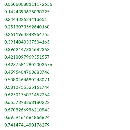
0.05060088111172656
0.1424390675038325
0.244432624413651
0.2513073562640168
0.2611964348964755
0.3914840337504165
0.3962447334682363
0.4218897969351557
0.42375812802003576
0.4595404763683746
0.5080464680243071
0.5810755525161744
0.6250176871452364
0.6557398368180222
0.6708266996210843
0.6959161681866824
0.7414741488176279