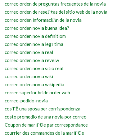
correo orden de preguntas frecuentes de la novia
correo orden de reseГ±as del sitio web de la novia
correo orden informaciГіn de la novia
correo orden novia buena idea?
correo orden novia definitiom
correo orden novia legГ­tima
correo orden novia real
correo orden novia reveiw
correo orden novia sitio real
correo orden novia wiki
correo orden novia wikipedia
correo superior bride order web
correo-pedido-novia
cos'ГЁ una sposa per corrispondenza
costo promedio de una novia por correo
Coupon de mariГ©e par correspondance
courrier des commandes de la mariГ©e