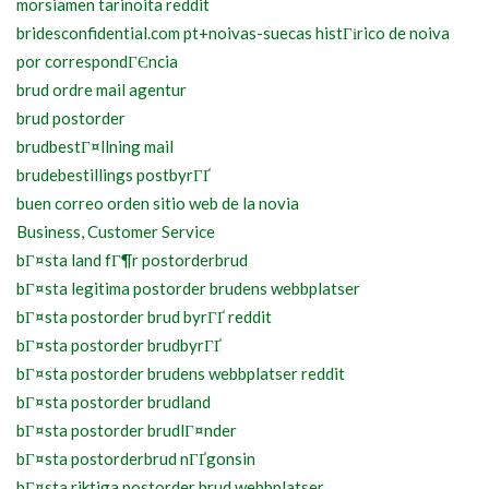
morsiamen tarinoita reddit
bridesconfidential.com pt+noivas-suecas histГіrico de noiva
por correspondГЄncia
brud ordre mail agentur
brud postorder
brudbestГ¤llning mail
brudebestillings postbyrГҐ
buen correo orden sitio web de la novia
Business, Customer Service
bГ¤sta land fГ¶r postorderbrud
bГ¤sta legitima postorder brudens webbplatser
bГ¤sta postorder brud byrГҐ reddit
bГ¤sta postorder brudbyrГҐ
bГ¤sta postorder brudens webbplatser reddit
bГ¤sta postorder brudland
bГ¤sta postorder brudlГ¤nder
bГ¤sta postorderbrud nГҐgonsin
bГ¤sta riktiga postorder brud webbplatser