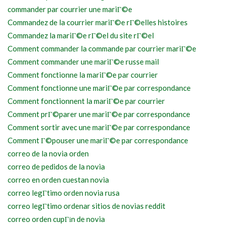
commander par courrier une mariГ©e
Commandez de la courrier mariГ©e rГ©elles histoires
Commandez la mariГ©e rГ©el du site rГ©el
Comment commander la commande par courrier mariГ©e
Comment commander une mariГ©e russe mail
Comment fonctionne la mariГ©e par courrier
Comment fonctionne une mariГ©e par correspondance
Comment fonctionnent la mariГ©e par courrier
Comment prГ©parer une mariГ©e par correspondance
Comment sortir avec une mariГ©e par correspondance
Comment Г©pouser une mariГ©e par correspondance
correo de la novia orden
correo de pedidos de la novia
correo en orden cuestan novia
correo legГ­timo orden novia rusa
correo legГ­timo ordenar sitios de novias reddit
correo orden cupГіn de novia