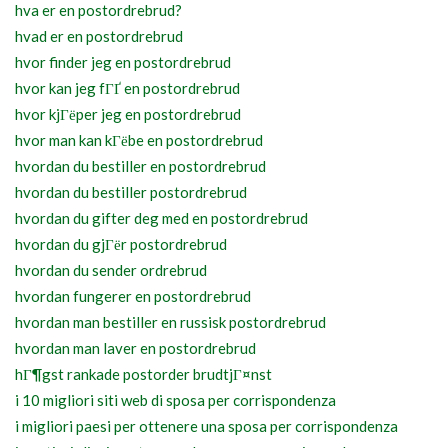
hva er en postordrebrud?
hvad er en postordrebrud
hvor finder jeg en postordrebrud
hvor kan jeg fГҐ en postordrebrud
hvor kjГёper jeg en postordrebrud
hvor man kan kГёbe en postordrebrud
hvordan du bestiller en postordrebrud
hvordan du bestiller postordrebrud
hvordan du gifter deg med en postordrebrud
hvordan du gjГёr postordrebrud
hvordan du sender ordrebrud
hvordan fungerer en postordrebrud
hvordan man bestiller en russisk postordrebrud
hvordan man laver en postordrebrud
hГ¶gst rankade postorder brudtjГ¤nst
i 10 migliori siti web di sposa per corrispondenza
i migliori paesi per ottenere una sposa per corrispondenza