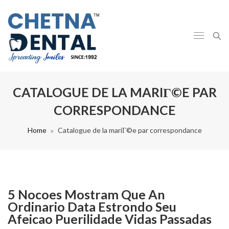
CATALOGUE DE LA MARIГ©E PAR
CORRESPONDANCE
Home
Catalogue de la mariГ©e par correspondance
5 Nocoes Mostram Que An
Ordinario Data Estrondo Seu
Afeicao Puerilidade Vidas Passadas