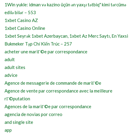
1Win yukle: idman və kazino üçün ən yaxşı tətbiq" kimi tərcümə
edilə bilər – 553
1xbet Casino AZ
1xbet Casino Online
1xbet Seyrək 1xbet Azerbaycan, 1xbet Az Merc Saytı, En Yaxsi
Bukmeker Tạp Chí Kiến Trúc – 257
acheter une mariГ©e par correspondance
adult
adult sites
advice
Agence de messagerie de commande de mariГ©e
Agence de vente par correspondance avec la meilleure
rГ©putation
Agences de la mariГ©e par correspondance
agencia de novias por correo
and single site
app