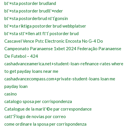
bГ¤sta postorder brudland
bГ¤sta postorder brudlГ¤nder
bГ¤sta postorderbrud nГҐgonsin
bГ¤sta riktiga postorder brud webbplatser
bГ¤sta stГ¤llen att fГҐ postorder brud
Cascavel Vence Pstc Electronic Encosta No G-4 Do
Campeonato Paranaense 1xbet 2024 Federação Paranaense
De Futebol – 424
cashadvanceamerica.net+student-loan-refinance-rates where
to get payday loans near me
cashadvancecompass.com+private-student-loans loan me
payday loan
casino
catalogo sposa per corrispondenza
Catalogue de la mariГ©e par correspondance
catГЎlogo de novias por correo
come ordinare la sposa per corrispondenza