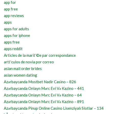
app for
app free
app reviews
apps
apps for adults
apps for iphone
apps free
apps reddit
Articles de la mariГ©e par correspondance
artГ­culos de novia por correo
asian mail order brides
asian women dating
Azərbaycanda Mostbet Nadir Casino – 826
Azərbaycanda Onlayn Mərc Evi Və Kazino – 441
Azərbaycanda Onlayn Mərc Evi Və Kazino – 64
Azərbaycanda Onlayn Mərc Evi Və Kazino – 891
Azərbaycanda Pinup Online Casino Lisenziyalı Slotlar – 134