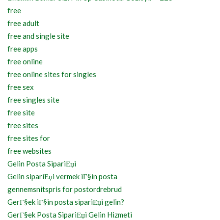
free
free adult
free and single site
free apps
free online
free online sites for singles
free sex
free singles site
free site
free sites
free sites for
free websites
Gelin Posta SipariЕџi
Gelin sipariЕџi vermek iГ§in posta
gennemsnitspris for postordrebrud
GerГ§ek iГ§in posta sipariЕџi gelin?
GerГ§ek Posta SipariЕџi Gelin Hizmeti