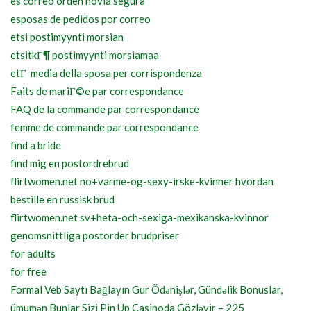
es correo orden novia segura
esposas de pedidos por correo
etsi postimyynti morsian
etsitkГ¶ postimyynti morsiamaa
etГ media della sposa per corrispondenza
Faits de mariГ©e par correspondance
FAQ de la commande par correspondance
femme de commande par correspondance
find a bride
find mig en postordrebrud
flirtwomen.net no+varme-og-sexy-irske-kvinner hvordan
bestille en russisk brud
flirtwomen.net sv+heta-och-sexiga-mexikanska-kvinnor
genomsnittliga postorder brudpriser
for adults
for free
Formal Veb Saytı Bağlayın️ Gur Ödənişlər, Gündəlik Bonuslar,
ümumən Bunlar Sizi Pin Up Casinoda Gözləyir – 225