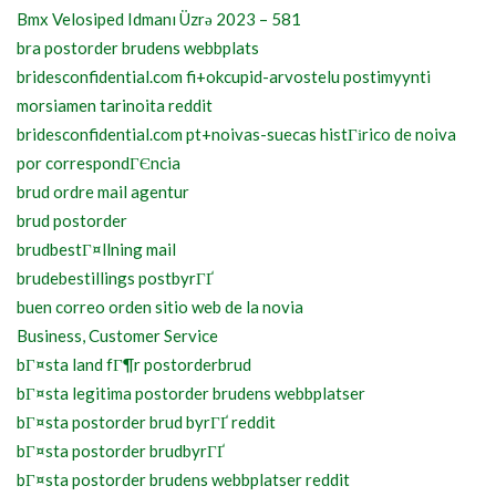
Bmx Velosiped Idmanı Üzrə 2023 – 581
bra postorder brudens webbplats
bridesconfidential.com fi+okcupid-arvostelu postimyynti
morsiamen tarinoita reddit
bridesconfidential.com pt+noivas-suecas histГіrico de noiva
por correspondГЄncia
brud ordre mail agentur
brud postorder
brudbestГ¤llning mail
brudebestillings postbyrГҐ
buen correo orden sitio web de la novia
Business, Customer Service
bГ¤sta land fГ¶r postorderbrud
bГ¤sta legitima postorder brudens webbplatser
bГ¤sta postorder brud byrГҐ reddit
bГ¤sta postorder brudbyrГҐ
bГ¤sta postorder brudens webbplatser reddit