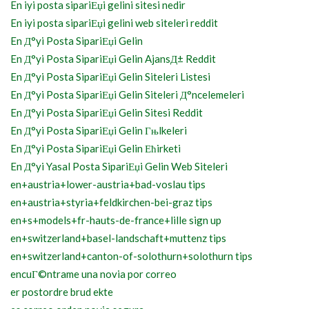
En iyi posta sipariЕџi gelini sitesi nedir
En iyi posta sipariЕџi gelini web siteleri reddit
En Д°yi Posta SipariЕџi Gelin
En Д°yi Posta SipariЕџi Gelin AjansД± Reddit
En Д°yi Posta SipariЕџi Gelin Siteleri Listesi
En Д°yi Posta SipariЕџi Gelin Siteleri Д°ncelemeleri
En Д°yi Posta SipariЕџi Gelin Sitesi Reddit
En Д°yi Posta SipariЕџi Gelin Гњlkeleri
En Д°yi Posta SipariЕџi Gelin Ећirketi
En Д°yi Yasal Posta SipariЕџi Gelin Web Siteleri
en+austria+lower-austria+bad-voslau tips
en+austria+styria+feldkirchen-bei-graz tips
en+s+models+fr-hauts-de-france+lille sign up
en+switzerland+basel-landschaft+muttenz tips
en+switzerland+canton-of-solothurn+solothurn tips
encuГ©ntrame una novia por correo
er postordre brud ekte