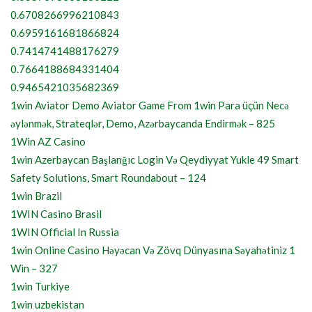
0.6708266996210843
0.6959161681866824
0.7414741488176279
0.7664188684331404
0.9465421035682369
1win Aviator Demo Aviator Game From 1win Para üçün Necə
əylənmək, Strateqlər, Demo, Azərbaycanda Endirmək – 825
1Win AZ Casino
1win Azerbaycan Başlanğıc Login Və Qeydiyyat Yukle 49 Smart
Safety Solutions, Smart Roundabout – 124
1win Brazil
1WIN Casino Brasil
1WIN Official In Russia
1win Online Casino Həyəcan Və Zövq Dünyasına Səyahətiniz 1
Win – 327
1win Turkiye
1win uzbekistan