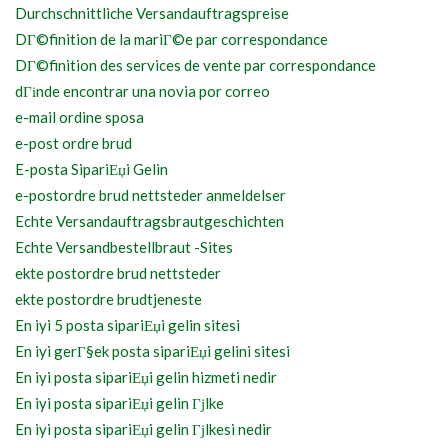
Durchschnittliche Versandauftragspreise
DГ©finition de la mariГ©e par correspondance
DГ©finition des services de vente par correspondance
dГіnde encontrar una novia por correo
e-mail ordine sposa
e-post ordre brud
E-posta SipariЕџi Gelin
e-postordre brud nettsteder anmeldelser
Echte Versandauftragsbrautgeschichten
Echte Versandbestellbraut -Sites
ekte postordre brud nettsteder
ekte postordre brudtjeneste
En iyi 5 posta sipariЕџi gelin sitesi
En iyi gerГ§ek posta sipariЕџi gelini sitesi
En iyi posta sipariЕџi gelin hizmeti nedir
En iyi posta sipariЕџi gelin Гјlke
En iyi posta sipariЕџi gelin Гјlkesi nedir