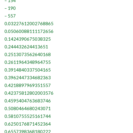
– 154
– 190
– 557
0.03227612002768865
0.05060088111172656
0.1424390675038325
0.244432624413651
0.2513073562640168
0.2611964348964755
0.3914840337504165
0.3962447334682363
0.4218897969351557
0.42375812802003576
0.4595404763683746
0.5080464680243071
0.5810755525161744
0.6250176871452364
0.6557398368180222