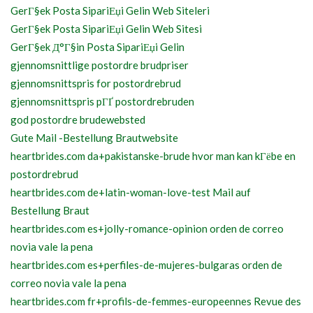
GerГ§ek Posta SipariЕџi Gelin Web Siteleri
GerГ§ek Posta SipariЕџi Gelin Web Sitesi
GerГ§ek Д°Г§in Posta SipariЕџi Gelin
gjennomsnittlige postordre brudpriser
gjennomsnittspris for postordrebrud
gjennomsnittspris pГҐ postordrebruden
god postordre brudewebsted
Gute Mail -Bestellung Brautwebsite
heartbrides.com da+pakistanske-brude hvor man kan kГёbe en
postordrebrud
heartbrides.com de+latin-woman-love-test Mail auf
Bestellung Braut
heartbrides.com es+jolly-romance-opinion orden de correo
novia vale la pena
heartbrides.com es+perfiles-de-mujeres-bulgaras orden de
correo novia vale la pena
heartbrides.com fr+profils-de-femmes-europeennes Revue des