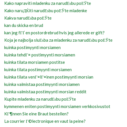
Kako napraviti mladenku za narudЕѕbu poЕЎte
Kako naruДЌiti narudЕѕbu poЕЎte mladenke
Kakva narudЕѕba poЕЎte
kan du skicka en brud
kan jeg fГҐ en postordrebrud hvis jeg allerede er gift?
Koja je najbolja sluЕѕba za mladenku za narudЕѕbu poЕЎte
kuinka postimyynti morsiamen
kuinka tehdГ¤ postimyynti morsiamen
kuinka tilata morsiamen postitse
kuinka tilata postimyynti morsiamen
kuinka tilata venГ¤lГ¤inen postimyynti morsian
kuinka valmistaa postimyynti morsiamen
kuinka valmistaa postimyynti morsian reddit
Kupite mladenku za narudЕѕbu poЕЎte
kymmenen eniten postimyynti morsiamen verkkosivustot
KГ¶nnen Sie eine Braut bestellen?
La courrier Г©lectronique en vaut la peine?