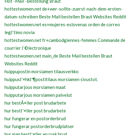
Hot -Mail -Bestellung Braut
hottestwomen.net de+wer-sollte-zuerst-nach-dem-ersten-
datum-schreiben Beste Mail bestellen Braut Websites Reddit
hottestwomen.net es+mujeres-eslovenas orden de correo
legГ­timo novia
hottestwomen.net fr+cambodgiennes-femmes Commande de
courrier Г©lectronique
hottestwomen.net main_de Beste Mail bestellen Braut
Websites Reddit
huippupostin morsiamen tilausverkko
huippusГ¤hkГ¶postitilaus morsiamen sivustot.
huipputarjous morsiamen maat
huipputarjous morsiamen palvelut
hur bestÃ¤ller post brudarbete
hur bestГ¤ller post brudarbete
hur fungerar en postorderbrud
hur fungerar postorderbrudplatser
hur man bestГ¤ller en rysk brud