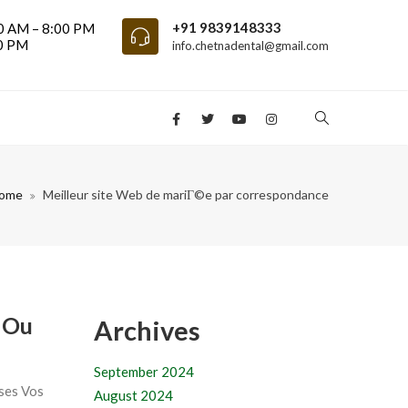
+91 9839148333
0 AM – 8:00 PM
00 PM
info.chetnadental@gmail.com
ome
Meilleur site Web de mariГ©e par correspondance
r Ou
Archives
September 2024
ises Vos
August 2024