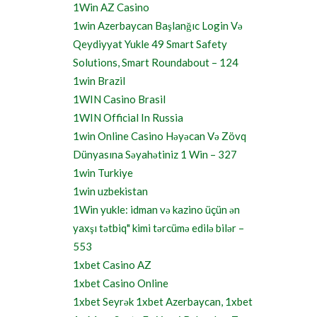
1Win AZ Casino
1win Azerbaycan Başlanğıc Login Və
Qeydiyyat Yukle 49 Smart Safety
Solutions, Smart Roundabout – 124
1win Brazil
1WIN Casino Brasil
1WIN Official In Russia
1win Online Casino Həyəcan Və Zövq
Dünyasına Səyahətiniz 1 Win – 327
1win Turkiye
1win uzbekistan
1Win yukle: idman və kazino üçün ən
yaxşı tətbiq" kimi tərcümə edilə bilər –
553
1xbet Casino AZ
1xbet Casino Online
1xbet Seyrək 1xbet Azerbaycan, 1xbet