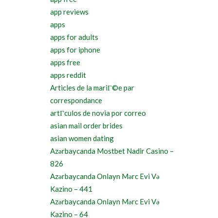
app reviews
apps
apps for adults
apps for iphone
apps free
apps reddit
Articles de la mariГ©e par
correspondance
artГ­culos de novia por correo
asian mail order brides
asian women dating
Azərbaycanda Mostbet Nadir Casino –
826
Azərbaycanda Onlayn Mərc Evi Və
Kazino – 441
Azərbaycanda Onlayn Mərc Evi Və
Kazino – 64