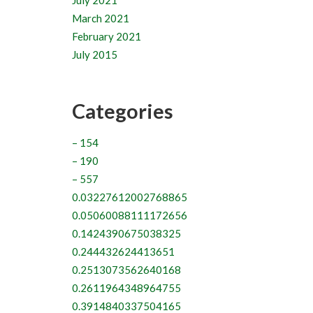
July 2021
March 2021
February 2021
July 2015
Categories
– 154
– 190
– 557
0.03227612002768865
0.05060088111172656
0.1424390675038325
0.244432624413651
0.2513073562640168
0.2611964348964755
0.3914840337504165