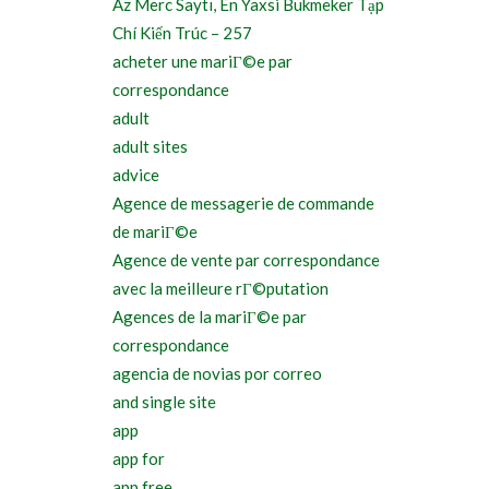
Az Merc Saytı, En Yaxsi Bukmeker Tạp
Chí Kiến Trúc – 257
acheter une mariГ©e par
correspondance
adult
adult sites
advice
Agence de messagerie de commande
de mariГ©e
Agence de vente par correspondance
avec la meilleure rГ©putation
Agences de la mariГ©e par
correspondance
agencia de novias por correo
and single site
app
app for
app free