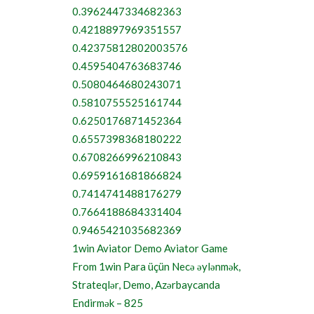
0.3962447334682363
0.4218897969351557
0.42375812802003576
0.4595404763683746
0.5080464680243071
0.5810755525161744
0.6250176871452364
0.6557398368180222
0.6708266996210843
0.6959161681866824
0.7414741488176279
0.7664188684331404
0.9465421035682369
1win Aviator Demo Aviator Game
From 1win Para üçün Necə əylənmək,
Strateqlər, Demo, Azərbaycanda
Endirmək – 825