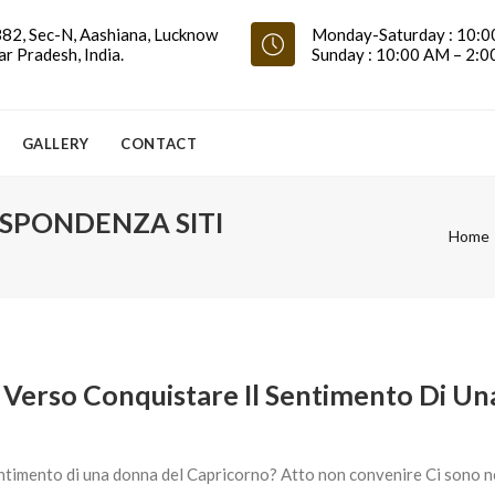
82, Sec-N, Aashiana, Lucknow
Monday-Saturday : 10:0
ar Pradesh, India.
Sunday : 10:00 AM – 2:
GALLERY
CONTACT
ISPONDENZA SITI
Home
e Verso Conquistare Il Sentimento Di Un
sentimento di una donna del Capricorno? Atto non convenire Ci sono n