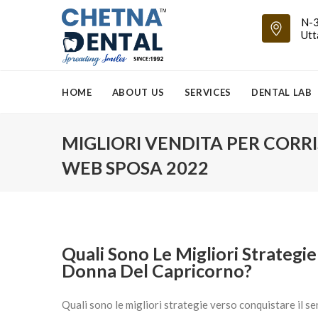
N-3
Utt
HOME
ABOUT US
SERVICES
DENTAL LAB
MIGLIORI VENDITA PER CORR
WEB SPOSA 2022
Quali Sono Le Migliori Strategi
Donna Del Capricorno?
Quali sono le migliori strategie verso conquistare il 