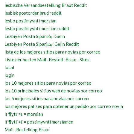
lesbische Versandbestellung Braut Reddit
lesbisk postorder brud reddit
lesbo postimyynti morsian
lesbo postimyynti morsian reddit
Lezbiyen Posta SipariЕџi Gelin
Lezbiyen Posta SipariЕџi Gelin Reddit
lista de los mejores sitios para novias por correo
Liste der besten Mail -Bestell -Braut -Sites
local
login
los 10 mejores sitios para novias por correo
los 10 principales sitios web de novias por correo
los 5 mejores sitios para novias por correo
los mejores paГ­ses para obtener un pedido por correo novia
lГ¶ytГ¤Г¤ morsian
lГ¶ytГ¤Г¤ postimyynti morsiamen
Mail -Bestellung Braut