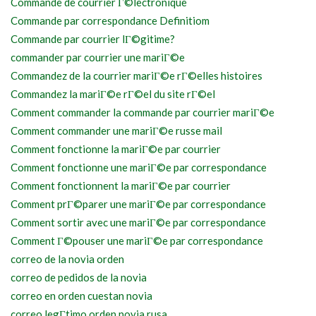
Commande de courrier Г©lectronique
Commande par correspondance Definitiom
Commande par courrier lГ©gitime?
commander par courrier une mariГ©e
Commandez de la courrier mariГ©e rГ©elles histoires
Commandez la mariГ©e rГ©el du site rГ©el
Comment commander la commande par courrier mariГ©e
Comment commander une mariГ©e russe mail
Comment fonctionne la mariГ©e par courrier
Comment fonctionne une mariГ©e par correspondance
Comment fonctionnent la mariГ©e par courrier
Comment prГ©parer une mariГ©e par correspondance
Comment sortir avec une mariГ©e par correspondance
Comment Г©pouser une mariГ©e par correspondance
correo de la novia orden
correo de pedidos de la novia
correo en orden cuestan novia
correo legГ­timo orden novia rusa