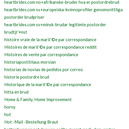
heartbrides.com no+afrikanske-bruder hva er postordrebrud
heartbrides.com sv+europeiska-kvinnoprofiler genomsnittliga
postorder brudpriser
heartbrides.com sv+minsk-brudar legitimte postorder
brudtjГ¤nst
histoire vraie de la mariГ©e par correspondance
Histoires de mariГ©e par correspondance reddit
Histoires de vente par correspondance
historiapostitilaus morsian
historias de novias de pedidos por correo
historie postordre brud
Historique de la mariГ©e par correspondance
hitta en brud
Home & Family, Home Improvement
horny
hot
Hot -Mail -Bestellung Braut