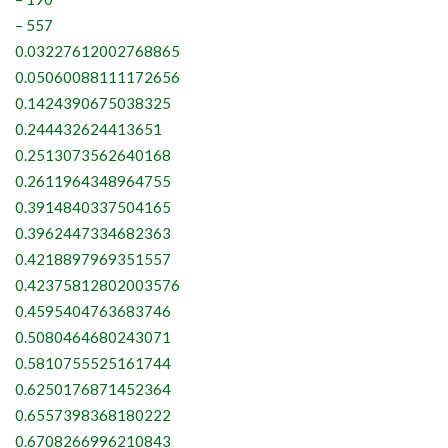
– 557
0.03227612002768865
0.05060088111172656
0.1424390675038325
0.244432624413651
0.2513073562640168
0.2611964348964755
0.3914840337504165
0.3962447334682363
0.4218897969351557
0.42375812802003576
0.4595404763683746
0.5080464680243071
0.5810755525161744
0.6250176871452364
0.6557398368180222
0.6708266996210843