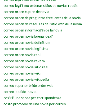
correo legГ­timo ordenar sitios de novias reddit
correo orden cupГіn de novia
correo orden de preguntas frecuentes de la novia
correo orden de reseГ±as del sitio web de la novia
correo orden informaciГіn de la novia
correo orden novia buena idea?
correo orden novia definitiom
correo orden novia legГ­tima
correo orden novia real
correo orden novia reveiw
correo orden novia sitio real
correo orden novia wiki
correo orden novia wikipedia
correo superior bride order web
correo-pedido-novia
cos'ГЁ una sposa per corrispondenza
costo promedio de una novia por correo