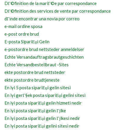
DГ©finition de la mariГ©e par correspondance
DГ©finition des services de vente par correspondance
dГіnde encontrar una novia por correo
e-mail ordine sposa
e-post ordre brud
E-posta SipariЕџi Gelin
e-postordre brud nettsteder anmeldelser
Echte Versandauftragsbrautgeschichten
Echte Versandbestellbraut -Sites
ekte postordre brud nettsteder
ekte postordre brudtjeneste
En iyi 5 posta sipariЕџi gelin sitesi
En iyi gerГ§ek posta sipariЕџi gelini sitesi
En iyi posta sipariЕџi gelin hizmeti nedir
En iyi posta sipariЕџi gelin Гјlke
En iyi posta sipariЕџi gelin Гјlkesi nedir
En iyi posta sipariЕџi gelini sitesi nedir