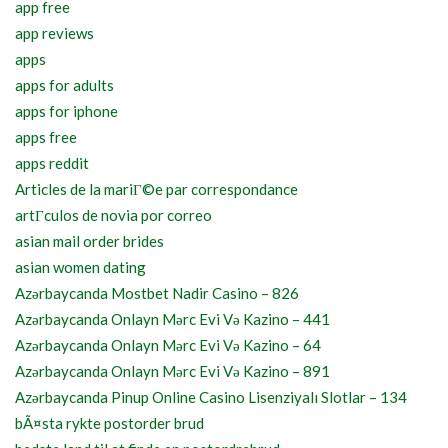
app free
app reviews
apps
apps for adults
apps for iphone
apps free
apps reddit
Articles de la mariГ©e par correspondance
artГ­culos de novia por correo
asian mail order brides
asian women dating
Azərbaycanda Mostbet Nadir Casino – 826
Azərbaycanda Onlayn Mərc Evi Və Kazino – 441
Azərbaycanda Onlayn Mərc Evi Və Kazino – 64
Azərbaycanda Onlayn Mərc Evi Və Kazino – 891
Azərbaycanda Pinup Online Casino Lisenziyalı Slotlar – 134
bÃ¤sta rykte postorder brud