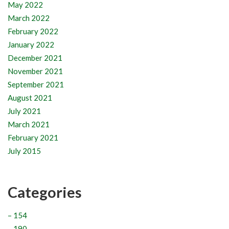
May 2022
March 2022
February 2022
January 2022
December 2021
November 2021
September 2021
August 2021
July 2021
March 2021
February 2021
July 2015
Categories
– 154
– 190