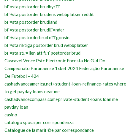
bГ¤sta postorder brudbyrГҐ
bГ¤sta postorder brudens webbplatser reddit
bГ¤sta postorder brudland
bГ¤sta postorder brudlГ¤nder
bГ¤sta postorderbrud nГҐgonsin
bГ¤sta riktiga postorder brud webbplatser
bГ¤sta stГ¤llen att fГҐ postorder brud
Cascavel Vence Pstc Electronic Encosta No G-4 Do
Campeonato Paranaense 1xbet 2024 Federação Paranaense
De Futebol – 424
cashadvanceamerica.net+student-loan-refinance-rates where
to get payday loans near me
cashadvancecompass.com+private-student-loans loan me
payday loan
casino
catalogo sposa per corrispondenza
Catalogue de la mariГ©e par correspondance