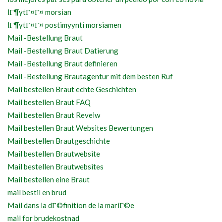
lГ¶ytГ¤Г¤ morsian
lГ¶ytГ¤Г¤ postimyynti morsiamen
Mail -Bestellung Braut
Mail -Bestellung Braut Datierung
Mail -Bestellung Braut definieren
Mail -Bestellung Brautagentur mit dem besten Ruf
Mail bestellen Braut echte Geschichten
Mail bestellen Braut FAQ
Mail bestellen Braut Reveiw
Mail bestellen Braut Websites Bewertungen
Mail bestellen Brautgeschichte
Mail bestellen Brautwebsite
Mail bestellen Brautwebsites
Mail bestellen eine Braut
mail bestil en brud
Mail dans la dГ©finition de la mariГ©e
mail for brudekostnad