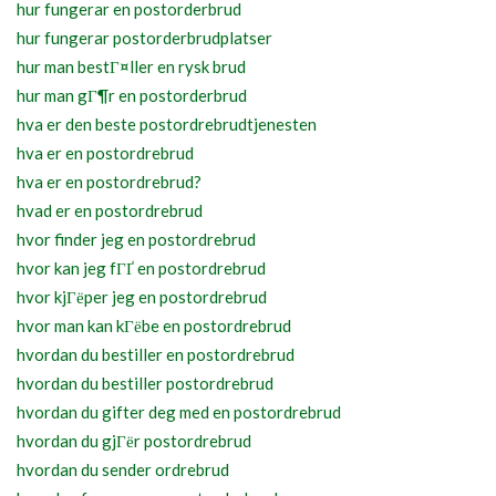
hur fungerar en postorderbrud
hur fungerar postorderbrudplatser
hur man bestГ¤ller en rysk brud
hur man gГ¶r en postorderbrud
hva er den beste postordrebrudtjenesten
hva er en postordrebrud
hva er en postordrebrud?
hvad er en postordrebrud
hvor finder jeg en postordrebrud
hvor kan jeg fГҐ en postordrebrud
hvor kjГёper jeg en postordrebrud
hvor man kan kГёbe en postordrebrud
hvordan du bestiller en postordrebrud
hvordan du bestiller postordrebrud
hvordan du gifter deg med en postordrebrud
hvordan du gjГёr postordrebrud
hvordan du sender ordrebrud