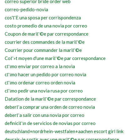
correo superior bride order web
correo-pedido-novia
cos'ГЁ una sposa per corrispondenza
costo promedio de una novia por correo
Coupon de mariГ©e par correspondance
courrier des commandes de la mariГ©e
Courrier pour commander la mariГ©e
CoГ»t moyen d'une mariГ©e par correspondance
cГіmo enviar por correo a la novia
cГіmo hacer un pedido por correo novia
cГіmo ordenar correo orden novia
cГіmo pedir una novia rusa por correo
Datation de la mariГ©e par correspondance
deberГ­a comprar una orden de correo novia
deberГ­a salir con una novia por correo
definiciГіn de servicios de novias por correo
deutschland+nordrhein-westfalen+aachen escort girl link
devrais-je sortir avec une mariГ©e par correspondance