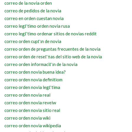
correo de la novia orden
correo de pedidos de la novia
correo en orden cuestan novia
correo legГ­timo orden novia rusa
correo legГ­timo ordenar sitios de novias reddit
correo orden cupГіn de novia
correo orden de preguntas frecuentes de la novia
correo orden de reseГ±as del sitio web de la novia
correo orden informaciГіn de la novia
correo orden novia buena idea?
correo orden novia definitiom
correo orden novia legГ­tima
correo orden novia real
correo orden novia reveiw
correo orden novia sitio real
correo orden novia wiki
correo orden novia wikipedia