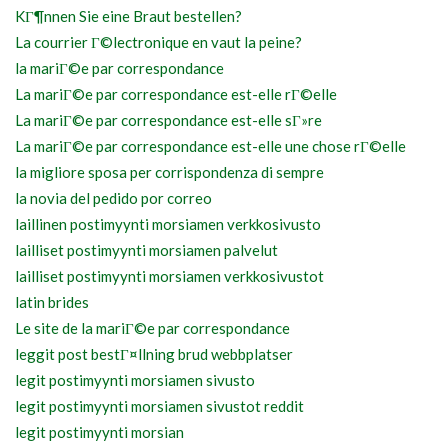
KГ¶nnen Sie eine Braut bestellen?
La courrier Г©lectronique en vaut la peine?
la mariГ©e par correspondance
La mariГ©e par correspondance est-elle rГ©elle
La mariГ©e par correspondance est-elle sГ»re
La mariГ©e par correspondance est-elle une chose rГ©elle
la migliore sposa per corrispondenza di sempre
la novia del pedido por correo
laillinen postimyynti morsiamen verkkosivusto
lailliset postimyynti morsiamen palvelut
lailliset postimyynti morsiamen verkkosivustot
latin brides
Le site de la mariГ©e par correspondance
leggit post bestГ¤llning brud webbplatser
legit postimyynti morsiamen sivusto
legit postimyynti morsiamen sivustot reddit
legit postimyynti morsian