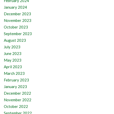
February 2024
January 2024
December 2023
November 2023
October 2023
September 2023
August 2023
July 2023
June 2023
May 2023
April 2023
March 2023
February 2023
January 2023
December 2022
November 2022
October 2022
September 2022