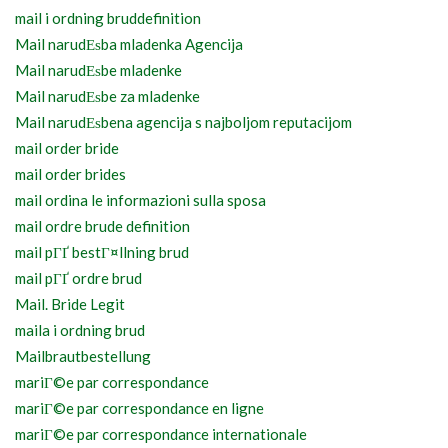
mail i ordning bruddefinition
Mail narudЕѕba mladenka Agencija
Mail narudЕѕbe mladenke
Mail narudЕѕbe za mladenke
Mail narudЕѕbena agencija s najboljom reputacijom
mail order bride
mail order brides
mail ordina le informazioni sulla sposa
mail ordre brude definition
mail pГҐ bestГ¤llning brud
mail pГҐ ordre brud
Mail. Bride Legit
maila i ordning brud
Mailbrautbestellung
mariГ©e par correspondance
mariГ©e par correspondance en ligne
mariГ©e par correspondance internationale