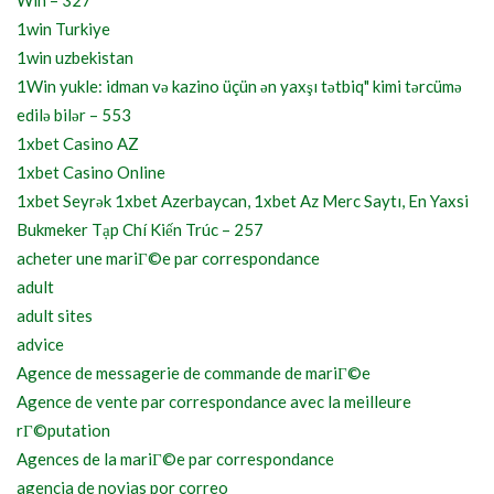
Win – 327
1win Turkiye
1win uzbekistan
1Win yukle: idman və kazino üçün ən yaxşı tətbiq" kimi tərcümə
edilə bilər – 553
1xbet Casino AZ
1xbet Casino Online
1xbet Seyrək 1xbet Azerbaycan, 1xbet Az Merc Saytı, En Yaxsi
Bukmeker Tạp Chí Kiến Trúc – 257
acheter une mariГ©e par correspondance
adult
adult sites
advice
Agence de messagerie de commande de mariГ©e
Agence de vente par correspondance avec la meilleure
rГ©putation
Agences de la mariГ©e par correspondance
agencia de novias por correo