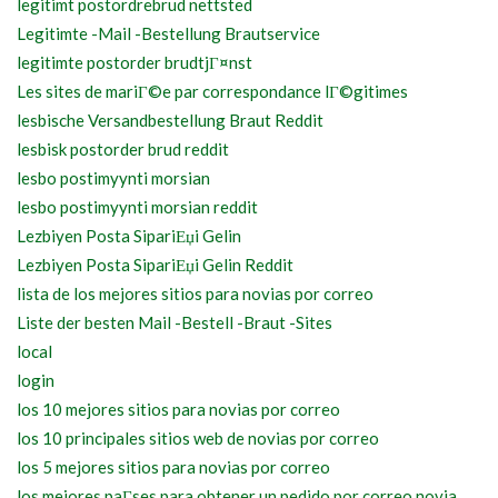
legitimt postordrebrud nettsted
Legitimte -Mail -Bestellung Brautservice
legitimte postorder brudtjГ¤nst
Les sites de mariГ©e par correspondance lГ©gitimes
lesbische Versandbestellung Braut Reddit
lesbisk postorder brud reddit
lesbo postimyynti morsian
lesbo postimyynti morsian reddit
Lezbiyen Posta SipariЕџi Gelin
Lezbiyen Posta SipariЕџi Gelin Reddit
lista de los mejores sitios para novias por correo
Liste der besten Mail -Bestell -Braut -Sites
local
login
los 10 mejores sitios para novias por correo
los 10 principales sitios web de novias por correo
los 5 mejores sitios para novias por correo
los mejores paГ­ses para obtener un pedido por correo novia