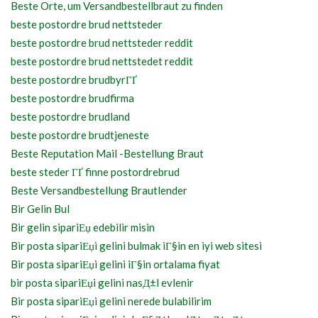
Beste Orte, um Versandbestellbraut zu finden
beste postordre brud nettsteder
beste postordre brud nettsteder reddit
beste postordre brud nettstedet reddit
beste postordre brudbyrГҐ
beste postordre brudfirma
beste postordre brudland
beste postordre brudtjeneste
Beste Reputation Mail -Bestellung Braut
beste steder ГҐ finne postordrebrud
Beste Versandbestellung Brautlender
Bir Gelin Bul
Bir gelin sipariЕџ edebilir misin
Bir posta sipariЕџi gelini bulmak iГ§in en iyi web sitesi
Bir posta sipariЕџi gelini iГ§in ortalama fiyat
bir posta sipariЕџi gelini nasД±l evlenir
Bir posta sipariЕџi gelini nerede bulabilirim