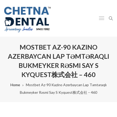
MOSTBET AZ-90 KAZINO
AZERBAYCAN LAP TƏMTƏRAQLI
BUKMEYKER RƏSMI SAY S
KYQUEST株式会社 – 460
Home
Mostbet Az-90 Kazino Azerbaycan Lap Təmtəraqlı
Bukmeyker Rəsmi Say S Kyquest株式会社 – 460