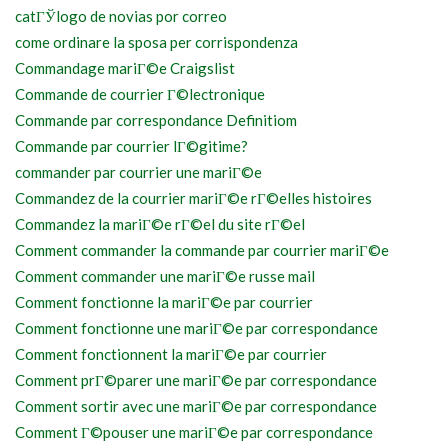
catГЎlogo de novias por correo
come ordinare la sposa per corrispondenza
Commandage mariГ©e Craigslist
Commande de courrier Г©lectronique
Commande par correspondance Definitiom
Commande par courrier lГ©gitime?
commander par courrier une mariГ©e
Commandez de la courrier mariГ©e rГ©elles histoires
Commandez la mariГ©e rГ©el du site rГ©el
Comment commander la commande par courrier mariГ©e
Comment commander une mariГ©e russe mail
Comment fonctionne la mariГ©e par courrier
Comment fonctionne une mariГ©e par correspondance
Comment fonctionnent la mariГ©e par courrier
Comment prГ©parer une mariГ©e par correspondance
Comment sortir avec une mariГ©e par correspondance
Comment Г©pouser une mariГ©e par correspondance