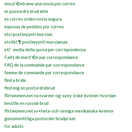
encuГ©ntrame una novia por correo
er postordre brud ekte
es correo orden novia segura
esposas de pedidos por correo
etsi postimyynti morsian
etsitkГ¶ postimyynti morsiamaa
etГ media della sposa per corrispondenza
Faits de mariГ©e par correspondance
FAQ de la commande par correspondance
femme de commande par correspondance
find a bride
find mig en postordrebrud
flirtwomen.net no+varme-og-sexy-irske-kvinner hvordan
bestille en russisk brud
flirtwomen.net sv+heta-och-sexiga-mexikanska-kvinnor
genomsnittliga postorder brudpriser
for adults