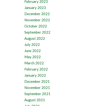
February 2023
January 2023
December 2022
November 2022
October 2022
September 2022
August 2022
July 2022
June 2022
May 2022
March 2022
February 2022
January 2022
December 2021
November 2021
September 2021
August 2021