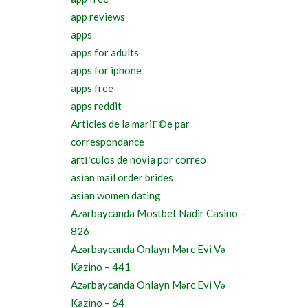
app reviews
apps
apps for adults
apps for iphone
apps free
apps reddit
Articles de la mariГ©e par
correspondance
artГ­culos de novia por correo
asian mail order brides
asian women dating
Azərbaycanda Mostbet Nadir Casino –
826
Azərbaycanda Onlayn Mərc Evi Və
Kazino – 441
Azərbaycanda Onlayn Mərc Evi Və
Kazino – 64