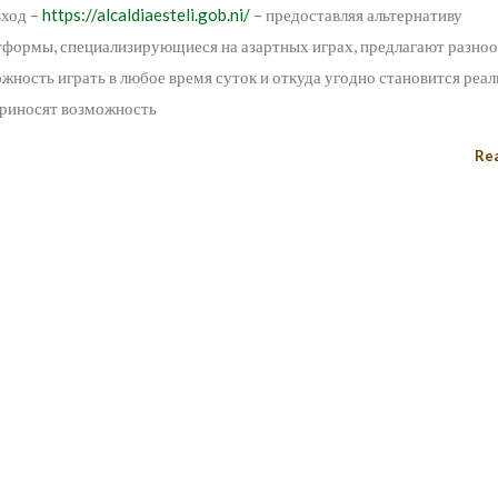
вход –
https://alcaldiaesteli.gob.ni/
– предоставляя альтернативу
формы, специализирующиеся на азартных играх, предлагают разно
жность играть в любое время суток и откуда угодно становится реа
приносят возможность
Re