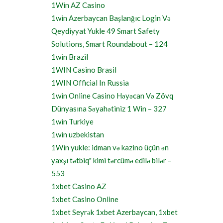
1Win AZ Casino
1win Azerbaycan Başlanğıc Login Və
Qeydiyyat Yukle 49 Smart Safety
Solutions, Smart Roundabout – 124
1win Brazil
1WIN Casino Brasil
1WIN Official In Russia
1win Online Casino Həyəcan Və Zövq
Dünyasına Səyahətiniz 1 Win – 327
1win Turkiye
1win uzbekistan
1Win yukle: idman və kazino üçün ən
yaxşı tətbiq" kimi tərcümə edilə bilər –
553
1xbet Casino AZ
1xbet Casino Online
1xbet Seyrək 1xbet Azerbaycan, 1xbet