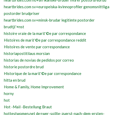
heartbrides.com no+afrikanske-bruder hva er postordrebrud
heartbrides.com sv+europeiska-kvinnoprofiler genomsnittliga
postorder brudpriser
heartbrides.com sv+minsk-brudar legitimte postorder
brudtjГ¤nst
histoire vraie de la mariГ©e par correspondance
Histoires de mariГ©e par correspondance reddit
Histoires de vente par correspondance
historiapostitilaus morsian
historias de novias de pedidos por correo
historie postordre brud
Historique de la mariГ©e par correspondance
hitta en brud
Home & Family, Home Improvement
horny
hot
Hot -Mail -Bestellung Braut
hottestwomen.net de+wer-sollte-zuerst-nach-dem-ersten-