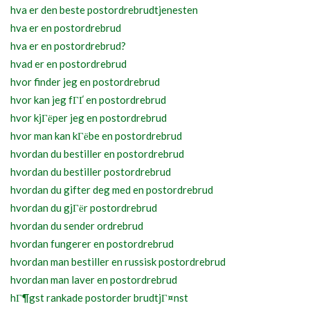
hva er den beste postordrebrudtjenesten
hva er en postordrebrud
hva er en postordrebrud?
hvad er en postordrebrud
hvor finder jeg en postordrebrud
hvor kan jeg fГҐ en postordrebrud
hvor kjГёper jeg en postordrebrud
hvor man kan kГёbe en postordrebrud
hvordan du bestiller en postordrebrud
hvordan du bestiller postordrebrud
hvordan du gifter deg med en postordrebrud
hvordan du gjГёr postordrebrud
hvordan du sender ordrebrud
hvordan fungerer en postordrebrud
hvordan man bestiller en russisk postordrebrud
hvordan man laver en postordrebrud
hГ¶gst rankade postorder brudtjГ¤nst