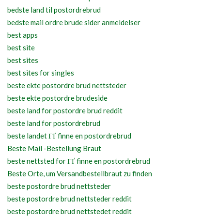
bedste land til postordrebrud
bedste mail ordre brude sider anmeldelser
best apps
best site
best sites
best sites for singles
beste ekte postordre brud nettsteder
beste ekte postordre brudeside
beste land for postordre brud reddit
beste land for postordrebrud
beste landet ГҐ finne en postordrebrud
Beste Mail -Bestellung Braut
beste nettsted for ГҐ finne en postordrebrud
Beste Orte, um Versandbestellbraut zu finden
beste postordre brud nettsteder
beste postordre brud nettsteder reddit
beste postordre brud nettstedet reddit