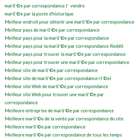
mariГ©e par correspondance Г vendre
mariГ©e par la poste d'historique
Meilleur endroit pour obtenir une mariГ©e par correspondance
Meilleur pays de mariГ©e par correspondance
Meilleur pays pour la mariГ©e par correspondance
Meilleur pays pour la mariГ©e par correspondance Reddit
Meilleur pays pour trouver la mariГ©e par correspondance
Meilleur pays pour trouver une mariГ©e par correspondance
Meilleur site de mariГ©e par correspondance
Meilleur site de mariГ©e par correspondance rГ©el
Meilleur site Web de mariГ©e par correspondance
Meilleur site Web pour trouver une mariГ©e par
correspondance
Meilleure entreprise de mariГ©e par correspondance
Meilleure mariГ©e de la vente par correspondance du site
Meilleure mariГ©e par correspondance
Meilleure mariГ©e par correspondance de tous les temps