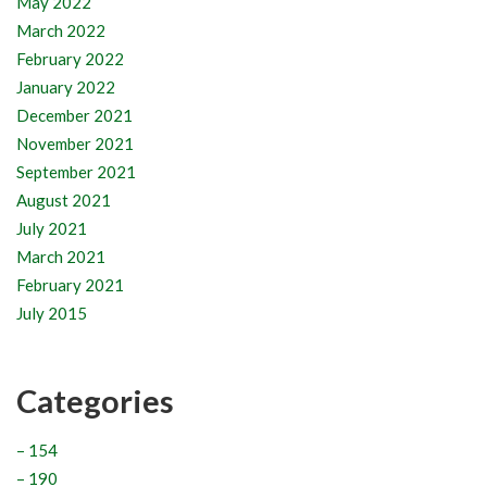
May 2022
March 2022
February 2022
January 2022
December 2021
November 2021
September 2021
August 2021
July 2021
March 2021
February 2021
July 2015
Categories
– 154
– 190