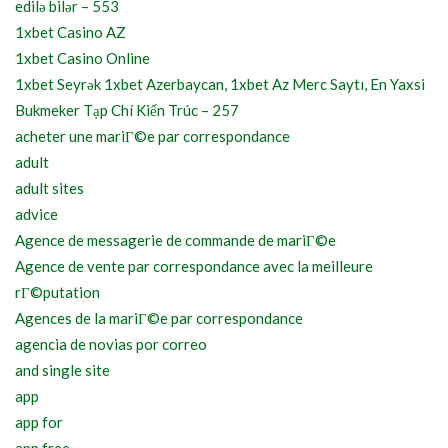
edilə bilər – 553
1xbet Casino AZ
1xbet Casino Online
1xbet Seyrək 1xbet Azerbaycan, 1xbet Az Merc Saytı, En Yaxsi
Bukmeker Tạp Chí Kiến Trúc – 257
acheter une mariГ©e par correspondance
adult
adult sites
advice
Agence de messagerie de commande de mariГ©e
Agence de vente par correspondance avec la meilleure
rГ©putation
Agences de la mariГ©e par correspondance
agencia de novias por correo
and single site
app
app for