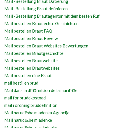
Mail -Bestellung Braut Datierung
Mail -Bestellung Braut definieren
Mail -Bestellung Brautagentur mit dem besten Ruf
Mail bestellen Braut echte Geschichten
Mail bestellen Braut FAQ
Mail bestellen Braut Reveiw
Mail bestellen Braut Websites Bewertungen
Mail bestellen Brautgeschichte
Mail bestellen Brautwebsite
Mail bestellen Brautwebsites
Mail bestellen eine Braut
mail bestil en brud
Mail dans la dГ©finition de la mariГ©e
mail for brudekostnad
mail i ordning bruddefinition
Mail narudЕѕba mladenka Agencija
Mail narudЕѕbe mladenke
Mail narudЕѕbe za mladenke