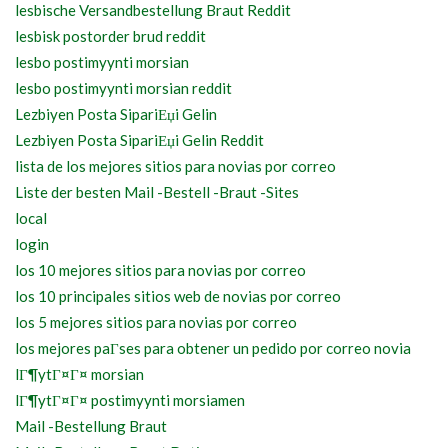
lesbische Versandbestellung Braut Reddit
lesbisk postorder brud reddit
lesbo postimyynti morsian
lesbo postimyynti morsian reddit
Lezbiyen Posta SipariЕџi Gelin
Lezbiyen Posta SipariЕџi Gelin Reddit
lista de los mejores sitios para novias por correo
Liste der besten Mail -Bestell -Braut -Sites
local
login
los 10 mejores sitios para novias por correo
los 10 principales sitios web de novias por correo
los 5 mejores sitios para novias por correo
los mejores paГ­ses para obtener un pedido por correo novia
lГ¶ytГ¤Г¤ morsian
lГ¶ytГ¤Г¤ postimyynti morsiamen
Mail -Bestellung Braut