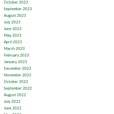
October 2023
September 2023
August 2023
July 2023
June 2023
May 2023
April 2023
March 2023
February 2023
January 2023
December 2022
November 2022
October 2022
September 2022
August 2022
July 2022
June 2022