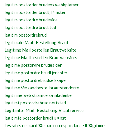
legitim postorder brudens webbplatser
legitim postorder brudtjГ¤nster
legitim postordre brudeside
legitim postordre brudsted
legitim postordrebrud
legitimale Mail -Bestellung Braut
Legitime Mail bestellen Brautwebsite
legitime Mail bestellen Brautwebsites
legitime postordre brudesider
legitime postordre brudtjenester
legitime postordrebrudselskaper
legitime Versandbestellbrautstandorte
legitimne web stranice za mladenke
legitimt postordrebrud nettsted
Legitimte -Mail -Bestellung Brautservice
legitimte postorder brudtjГ¤nst
Les sites de mariГ©e par correspondance lГ©gitimes