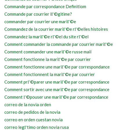
Commande par correspondance Definitiom
Commande par courrier lГ©gitime?
commander par courrier une mariГ©e
Commandez de la courrier mariГ©e rГ©elles histoires
Commandez la mariГ©e rГ©el du site rГ©el
Comment commander la commande par courrier mariГ©e
Comment commander une mariГ©e russe mail
Comment fonctionne la mariГ©e par courrier
Comment fonctionne une mariГ©e par correspondance
Comment fonctionnent la mariГ©e par courrier
Comment prГ©parer une mariГ©e par correspondance
Comment sortir avec une mariГ©e par correspondance
Comment Г©pouser une mariГ©e par correspondance
correo de la novia orden
correo de pedidos de la novia
correo en orden cuestan novia
correo legГ­timo orden novia rusa