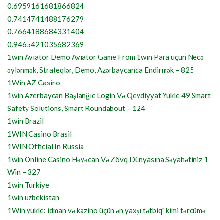
0.6959161681866824
0.7414741488176279
0.7664188684331404
0.9465421035682369
1win Aviator Demo Aviator Game From 1win Para üçün Necə
əylənmək, Strateqlər, Demo, Azərbaycanda Endirmək – 825
1Win AZ Casino
1win Azerbaycan Başlanğıc Login Və Qeydiyyat Yukle 49 Smart
Safety Solutions, Smart Roundabout – 124
1win Brazil
1WIN Casino Brasil
1WIN Official In Russia
1win Online Casino Həyəcan Və Zövq Dünyasına Səyahətiniz 1
Win – 327
1win Turkiye
1win uzbekistan
1Win yukle: idman və kazino üçün ən yaxşı tətbiq" kimi tərcümə