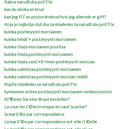
Kakva narudЕѕba poЕЎte
kan du skicka en brud
kan jeg fГҐ en postordrebrud hvis jeg allerede er gift?
Koja je najbolja sluЕѕba za mladenku za narudЕѕbu poЕЎte
kuinka postimyynti morsiamen
kuinka tehdГ¤ postimyynti morsiamen
kuinka tilata morsiamen postitse
kuinka tilata postimyynti morsiamen
kuinka tilata venГ¤lГ¤inen postimyynti morsian
kuinka valmistaa postimyynti morsiamen
kuinka valmistaa postimyynti morsian reddit
Kupite mladenku za narudЕѕbu poЕЎte
kymmenen eniten postimyynti morsiamen verkkosivustot
KГ¶nnen Sie eine Braut bestellen?
La courrier Г©lectronique en vaut la peine?
la mariГ©e par correspondance
La mariГ©e par correspondance est-elle rГ©elle