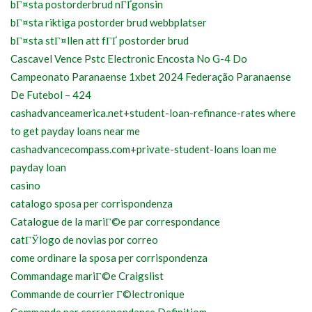
bГ¤sta postorderbrud nГҐgonsin
bГ¤sta riktiga postorder brud webbplatser
bГ¤sta stГ¤llen att fГҐ postorder brud
Cascavel Vence Pstc Electronic Encosta No G-4 Do
Campeonato Paranaense 1xbet 2024 Federação Paranaense
De Futebol – 424
cashadvanceamerica.net+student-loan-refinance-rates where
to get payday loans near me
cashadvancecompass.com+private-student-loans loan me
payday loan
casino
catalogo sposa per corrispondenza
Catalogue de la mariГ©e par correspondance
catГЎlogo de novias por correo
come ordinare la sposa per corrispondenza
Commandage mariГ©e Craigslist
Commande de courrier Г©lectronique