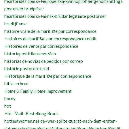
heartbrides.com sv+europeiska-kvinnoprofiler genomsnittliga
postorder brudpriser
heartbrides.com sv+minsk-brudar legitimte postorder
brudtjГ¤nst
histoire vraie de la mariГ©e par correspondance
Histoires de mariГ©e par correspondance reddit
Histoires de vente par correspondance
historiapostitilaus morsian
historias de novias de pedidos por correo
historie postordre brud
Historique de la mariГ©e par correspondance
hitta en brud
Home & Family, Home Improvement
horny
hot
Hot -Mail -Bestellung Braut
hottestwomen.net de+wer-sollte-zuerst-nach-dem-ersten-
datum-schreiben Beste Mail bestellen Braut Websites Reddit