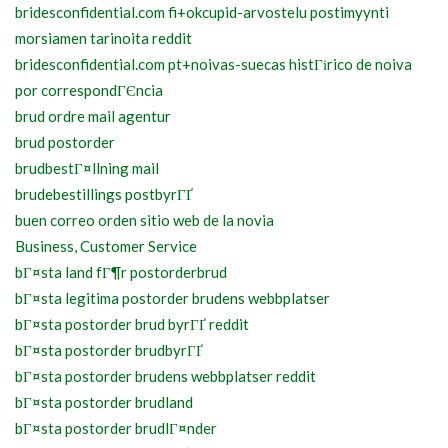
bridesconfidential.com fi+okcupid-arvostelu postimyynti
morsiamen tarinoita reddit
bridesconfidential.com pt+noivas-suecas histГіrico de noiva
por correspondГЄncia
brud ordre mail agentur
brud postorder
brudbestГ¤llning mail
brudebestillings postbyrГҐ
buen correo orden sitio web de la novia
Business, Customer Service
bГ¤sta land fГ¶r postorderbrud
bГ¤sta legitima postorder brudens webbplatser
bГ¤sta postorder brud byrГҐ reddit
bГ¤sta postorder brudbyrГҐ
bГ¤sta postorder brudens webbplatser reddit
bГ¤sta postorder brudland
bГ¤sta postorder brudlГ¤nder