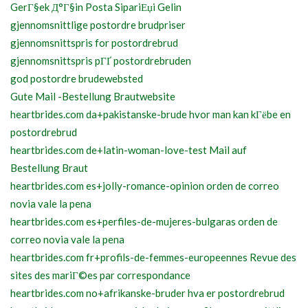
GerГ§ek Д°Г§in Posta SipariЕџi Gelin
gjennomsnittlige postordre brudpriser
gjennomsnittspris for postordrebrud
gjennomsnittspris pГҐ postordrebruden
god postordre brudewebsted
Gute Mail -Bestellung Brautwebsite
heartbrides.com da+pakistanske-brude hvor man kan kГёbe en
postordrebrud
heartbrides.com de+latin-woman-love-test Mail auf
Bestellung Braut
heartbrides.com es+jolly-romance-opinion orden de correo
novia vale la pena
heartbrides.com es+perfiles-de-mujeres-bulgaras orden de
correo novia vale la pena
heartbrides.com fr+profils-de-femmes-europeennes Revue des
sites des mariГ©es par correspondance
heartbrides.com no+afrikanske-bruder hva er postordrebrud