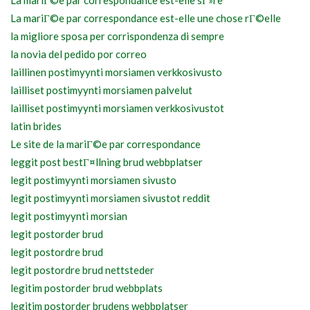
La mariГ©e par correspondance est-elle sГ»re
La mariГ©e par correspondance est-elle une chose rГ©elle
la migliore sposa per corrispondenza di sempre
la novia del pedido por correo
laillinen postimyynti morsiamen verkkosivusto
lailliset postimyynti morsiamen palvelut
lailliset postimyynti morsiamen verkkosivustot
latin brides
Le site de la mariГ©e par correspondance
leggit post bestГ¤llning brud webbplatser
legit postimyynti morsiamen sivusto
legit postimyynti morsiamen sivustot reddit
legit postimyynti morsian
legit postorder brud
legit postordre brud
legit postordre brud nettsteder
legitim postorder brud webbplats
legitim postorder brudens webbplatser