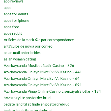
app reviews
apps
apps for adults
apps for iphone
apps free
apps reddit
Articles de la mariГ©e par correspondance
artГ­culos de novia por correo
asian mail order brides
asian women dating
Azərbaycanda Mostbet Nadir Casino – 826
Azərbaycanda Onlayn Mərc Evi Və Kazino – 441
Azərbaycanda Onlayn Mərc Evi Və Kazino – 64
Azərbaycanda Onlayn Mərc Evi Və Kazino – 891
Azərbaycanda Pinup Online Casino Lisenziyalı Slotlar – 134
bÃ¤sta rykte postorder brud
bedste land til at finde en postordrebrud
bedste land til postordrebrud