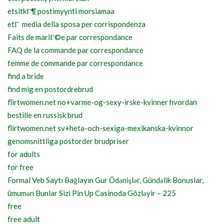
etsitkГ¶ postimyynti morsiamaa
etГ media della sposa per corrispondenza
Faits de mariГ©e par correspondance
FAQ de la commande par correspondance
femme de commande par correspondance
find a bride
find mig en postordrebrud
flirtwomen.net no+varme-og-sexy-irske-kvinner hvordan
bestille en russisk brud
flirtwomen.net sv+heta-och-sexiga-mexikanska-kvinnor
genomsnittliga postorder brudpriser
for adults
for free
Formal Veb Saytı Bağlayın️ Gur Ödənişlər, Gündəlik Bonuslar,
ümumən Bunlar Sizi Pin Up Casinoda Gözləyir – 225
free
free adult