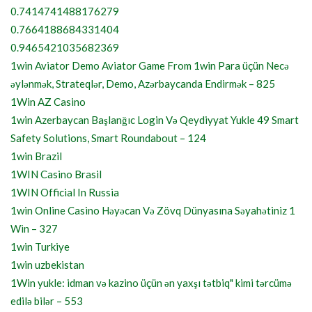
0.7414741488176279
0.7664188684331404
0.9465421035682369
1win Aviator Demo Aviator Game From 1win Para üçün Necə
əylənmək, Strateqlər, Demo, Azərbaycanda Endirmək – 825
1Win AZ Casino
1win Azerbaycan Başlanğıc Login Və Qeydiyyat Yukle 49 Smart
Safety Solutions, Smart Roundabout – 124
1win Brazil
1WIN Casino Brasil
1WIN Official In Russia
1win Online Casino Həyəcan Və Zövq Dünyasına Səyahətiniz 1
Win – 327
1win Turkiye
1win uzbekistan
1Win yukle: idman və kazino üçün ən yaxşı tətbiq" kimi tərcümə
edilə bilər – 553