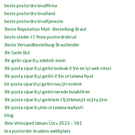
beste postordre brudfirma
beste postordre brudland
beste postordre brudtjeneste
Beste Reputation Mail -Bestellung Braut
beste steder ГҐ finne postordrebrud
Beste Versandbestellung Brautlender
Bir Gelin Bul
Bir gelin sipariЕџ edebilir misin
Bir posta sipariЕџi gelini bulmak iГ§in en iyi web sitesi
Bir posta sipariЕџi gelini iГ§in ortalama fiyat
bir posta sipariЕџi gelini nasД±l evlenir
Bir posta sipariЕџi gelini nerede bulabilirim
Bir posta sipariЕџi geliniyle Г§Д±kmalД± mД±yД±m
Bir posta sipariЕџinin ortalama maliyeti
blog
Bmx Velosiped Idmanı Üzrə 2023 – 581
bra postorder brudens webbplats