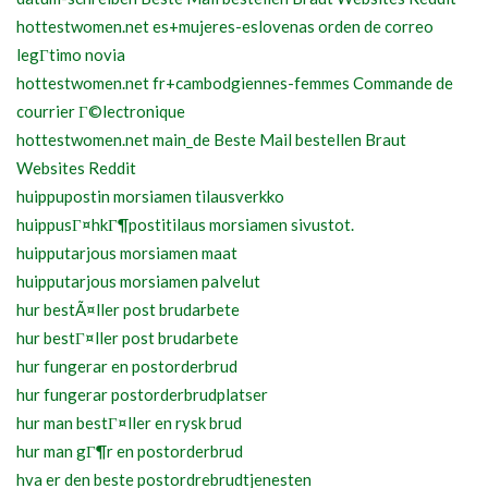
hottestwomen.net es+mujeres-eslovenas orden de correo
legГ­timo novia
hottestwomen.net fr+cambodgiennes-femmes Commande de
courrier Г©lectronique
hottestwomen.net main_de Beste Mail bestellen Braut
Websites Reddit
huippupostin morsiamen tilausverkko
huippusГ¤hkГ¶postitilaus morsiamen sivustot.
huipputarjous morsiamen maat
huipputarjous morsiamen palvelut
hur bestÃ¤ller post brudarbete
hur bestГ¤ller post brudarbete
hur fungerar en postorderbrud
hur fungerar postorderbrudplatser
hur man bestГ¤ller en rysk brud
hur man gГ¶r en postorderbrud
hva er den beste postordrebrudtjenesten