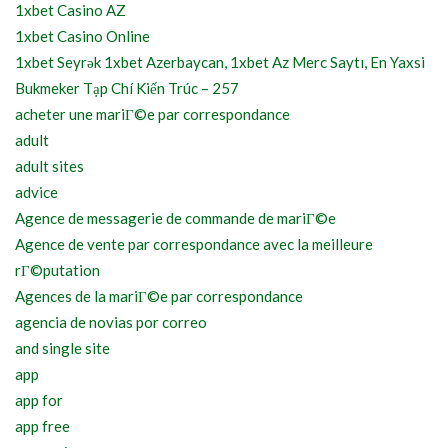
1xbet Casino AZ
1xbet Casino Online
1xbet Seyrək 1xbet Azerbaycan, 1xbet Az Merc Saytı, En Yaxsi
Bukmeker Tạp Chí Kiến Trúc – 257
acheter une mariГ©e par correspondance
adult
adult sites
advice
Agence de messagerie de commande de mariГ©e
Agence de vente par correspondance avec la meilleure
rГ©putation
Agences de la mariГ©e par correspondance
agencia de novias por correo
and single site
app
app for
app free