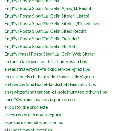
En Д°yi Posta SipariЕџi Gelin
En Д°yi Posta SipariЕџi Gelin AjansД± Reddit
En Д°yi Posta SipariЕџi Gelin Siteleri Listesi
En Д°yi Posta SipariЕџi Gelin Siteleri Д°ncelemeleri
En Д°yi Posta SipariЕџi Gelin Sitesi Reddit
En Д°yi Posta SipariЕџi Gelin Гњlkeleri
En Д°yi Posta SipariЕџi Gelin Ећirketi
En Д°yi Yasal Posta SipariЕџi Gelin Web Siteleri
en+austria+lower-austria+bad-voslau tips
en+austria+styria+feldkirchen-bei-graz tips
en+s+models+fr-hauts-de-france+lille sign up
en+switzerland+basel-landschaft+muttenz tips
en+switzerland+canton-of-solothurn+solothurn tips
encuГ©ntrame una novia por correo
er postordre brud ekte
es correo orden novia segura
esposas de pedidos por correo
etsi postimyynti morsian