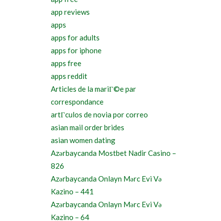
app reviews
apps
apps for adults
apps for iphone
apps free
apps reddit
Articles de la mariГ©e par
correspondance
artГ­culos de novia por correo
asian mail order brides
asian women dating
Azərbaycanda Mostbet Nadir Casino –
826
Azərbaycanda Onlayn Mərc Evi Və
Kazino – 441
Azərbaycanda Onlayn Mərc Evi Və
Kazino – 64