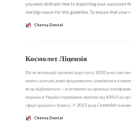
you must dedicate time to inspecting your successes firs
one big reason for this guideline. To ensure that your 
Chetna Dental
Космолот Ліцензія
Після легалізації гральної індустрії у 2020 році такі 
навіть сьогодні деякі продовжують сумніватися в закон
як це відбувається — розглянемо на прикладі платфор
першою в Україні отримавши ліцензію від КРАІЛ на пров
сфері грального бізнесу. У 2023 році Cosmolot попов
Chetna Dental