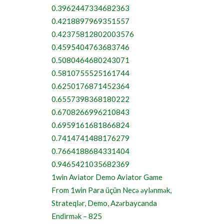
0.3962447334682363
0.4218897969351557
0.42375812802003576
0.4595404763683746
0.5080464680243071
0.5810755525161744
0.6250176871452364
0.6557398368180222
0.6708266996210843
0.6959161681866824
0.7414741488176279
0.7664188684331404
0.9465421035682369
1win Aviator Demo Aviator Game
From 1win Para üçün Necə əylənmək,
Strateqlər, Demo, Azərbaycanda
Endirmək – 825