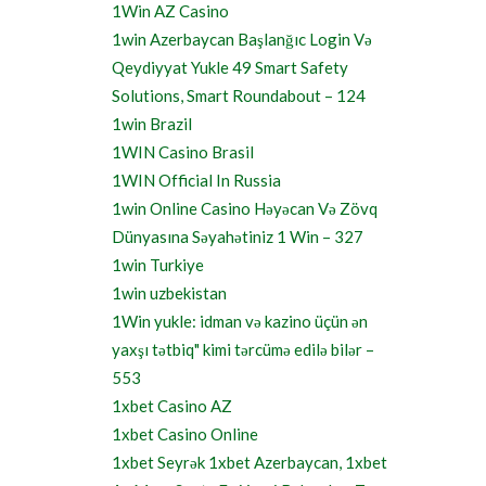
1Win AZ Casino
1win Azerbaycan Başlanğıc Login Və
Qeydiyyat Yukle 49 Smart Safety
Solutions, Smart Roundabout – 124
1win Brazil
1WIN Casino Brasil
1WIN Official In Russia
1win Online Casino Həyəcan Və Zövq
Dünyasına Səyahətiniz 1 Win – 327
1win Turkiye
1win uzbekistan
1Win yukle: idman və kazino üçün ən
yaxşı tətbiq" kimi tərcümə edilə bilər –
553
1xbet Casino AZ
1xbet Casino Online
1xbet Seyrək 1xbet Azerbaycan, 1xbet