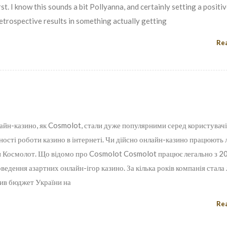
t. I know this sounds a bit Pollyanna, and certainly setting a positiv
retrospective results in something actually getting
Re
онлайн-казино, як Cosmolot, стали дуже популярними серед користувач
ності роботи казино в інтернеті. Чи дійсно онлайн-казино працюють л
ми Космолот. Що відомо про Cosmolot Cosmolot працює легально з 2
едення азартних онлайн-ігор казино. За кілька років компанія стала
нив бюджет України на
Re