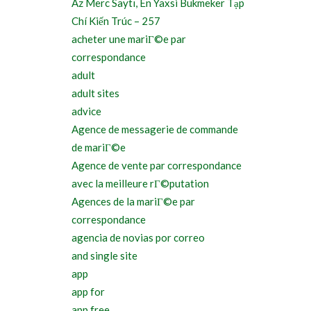
Az Merc Saytı, En Yaxsi Bukmeker Tạp
Chí Kiến Trúc – 257
acheter une mariГ©e par
correspondance
adult
adult sites
advice
Agence de messagerie de commande
de mariГ©e
Agence de vente par correspondance
avec la meilleure rГ©putation
Agences de la mariГ©e par
correspondance
agencia de novias por correo
and single site
app
app for
app free